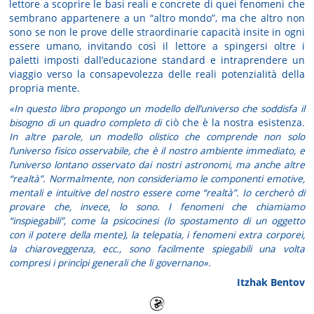
lettore a scoprire le basi reali e concrete di quei fenomeni che
sembrano appartenere a un “altro mondo”, ma che altro non
sono se non le prove delle straordinarie capacità insite in ogni
essere umano, invitando così il lettore a spingersi oltre i
paletti imposti dall’educazione standard e intraprendere un
viaggio verso la consapevolezza delle reali potenzialità della
propria mente.
«In questo libro propongo un modello dell’universo che soddisfa il
bisogno di un quadro completo di
ciò che è la nostra esistenza
.
In altre parole, un modello olistico che comprende non solo
l’universo fisico osservabile, che è il nostro ambiente immediato, e
l’universo lontano osservato dai nostri astronomi, ma anche altre
“realtà”. Normalmente, non consideriamo le componenti emotive,
mentali e intuitive del nostro essere come “realtà”. Io cercherò di
provare che, invece, lo sono. I fenomeni che chiamiamo
“inspiegabili”, come la psicocinesi (lo spostamento di un oggetto
con il potere della mente), la telepatia, i fenomeni extra corporei,
la chiaroveggenza, ecc., sono facilmente spiegabili una volta
compresi i princìpi generali che li governano
».
Itzhak Bentov