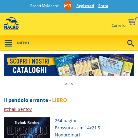
Scopri MyMacro:
Registrati
Entra
Carrello
MENU
<
>
Il pendolo errante -
LIBRO
Itzhak Bentov
264 pagine
Brossura - cm 14x21,5
Nonordinari