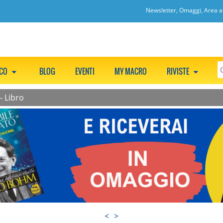
Newsletter, Omaggi, Area ac
CCO
BLOG
EVENTI
MY MACRO
RIVISTE
- Libro
<
>