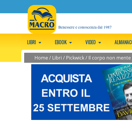
Benessere e conoscenza dal 1987
LIBRI
EBOOK
VIDEO
ALMANA
Home
/
Libri
/
Pickwick
/
Il corpo non mente 