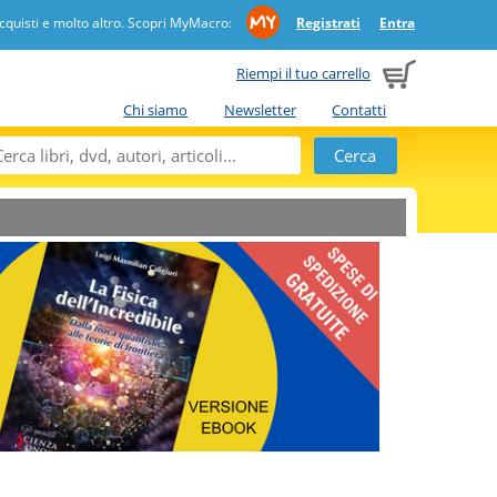
quisti e molto altro. Scopri MyMacro:
Registrati
Entra
Riempi il tuo carrello
Chi siamo
Newsletter
Contatti