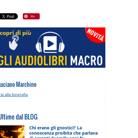
Luciano Marchino
ai alla biografia
Ultime dal BLOG
Chi erano gli gnostici? La
conoscenza proibita che parlava