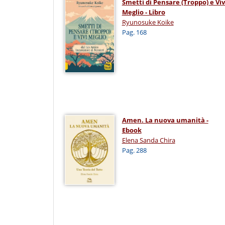
Smetti di Pensare (Troppo) e Viv
Meglio - Libro
Ryunosuke Koike
Pag. 168
Amen. La nuova umanità -
Ebook
Elena Sanda Chira
Pag. 288