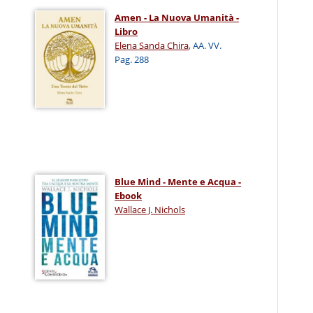
Amen - La Nuova Umanità -
Libro
Elena Sanda Chira
, AA. VV.
Pag. 288
Blue Mind - Mente e Acqua -
Ebook
Wallace J. Nichols