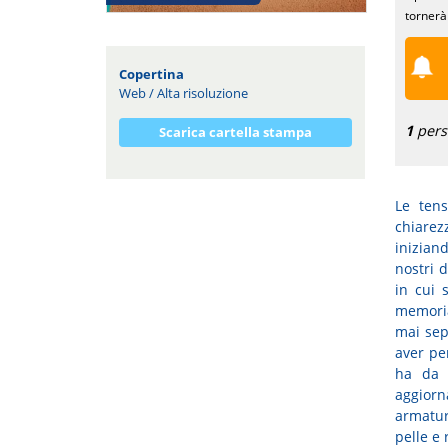
tornerà 
Copertina
Web
/
Alta risoluzione
1
perso
Scarica cartella stampa
Le tens
chiarez
inizian
nostri d
in cui 
memoria
mai sep
aver pe
ha da 
aggiorn
armatur
pelle e 