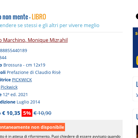
po non mente -
LIBRO
dere se stessi e gli altri per vivere meglio
o Marchino
,
Monique Mizrahil
88855440189
344
to
Brossura - cm 12x19
toli
Prefazione di Claudio Risè
itrice
PICKWICK
a
Pickwick
ne
12ª ed. 2021
V
edizione
Luglio 2014
 € 10,35
5%
€ 10,90
taneamente non disponibile
tto è in attesa di rifornimento. Puoi chiedere di essere avvisato quando