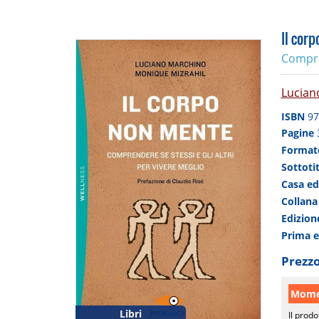
Il cor
Compren
Lucian
ISBN
97
Pagine
Forma
Sottoti
Casa ed
Collan
Edizio
Prima 
Prezzo
Momen
Libri
Il prodo