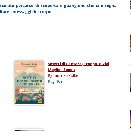
scinate percorso di scoperta e guarigione che ci insegna
ltare i messaggi del corpo.
Smetti di Pensare (Troppo) e Vivi
Meglio - Ebook
Ryunosuke Koike
Pag. 168