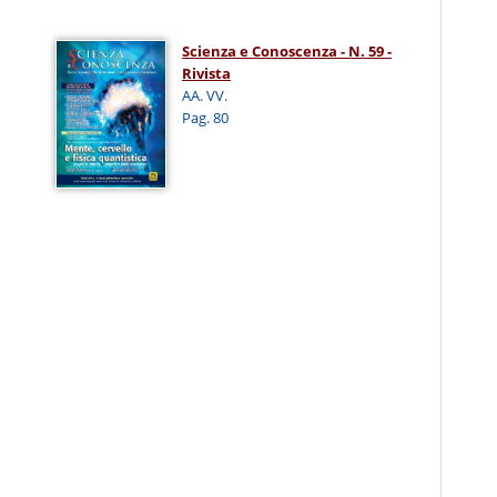
Scienza e Conoscenza - N. 59 -
Rivista
AA. VV.
Pag. 80