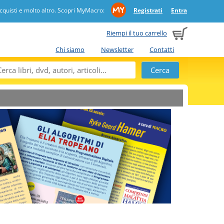
quisti e molto altro. Scopri MyMacro:
Registrati
Entra
Riempi il tuo carrello
Chi siamo
Newsletter
Contatti