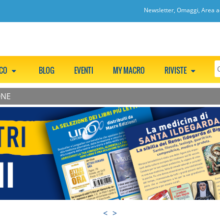
Newsletter, Omaggi, Area ac
CCO
BLOG
EVENTI
MY MACRO
RIVISTE
ONE
<
>