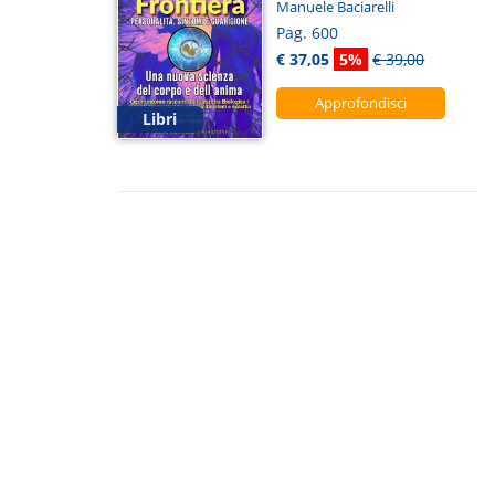
Manuele Baciarelli
Pag. 600
€ 37,05
5%
€ 39,00
Approfondisci
Libri