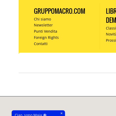
GRUPPOMACRO.COM
LIB
DE
Chi siamo
Newsletter
Classi
Punti Vendita
Novit
Foreign Rights
Pros
Contatti
×
Ciao, sono Maia 🐝