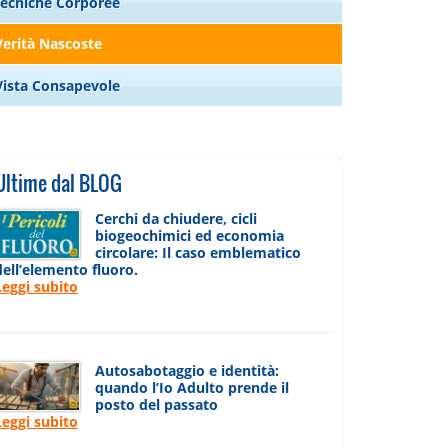
Tecniche Corporee
Verità Nascoste
Vista Consapevole
Ultime dal BLOG
Cerchi da chiudere, cicli
biogeochimici ed economia
circolare: Il caso emblematico
dell’elemento fluoro.
Leggi subito
Autosabotaggio e identità:
quando l’Io Adulto prende il
posto del passato
Leggi subito