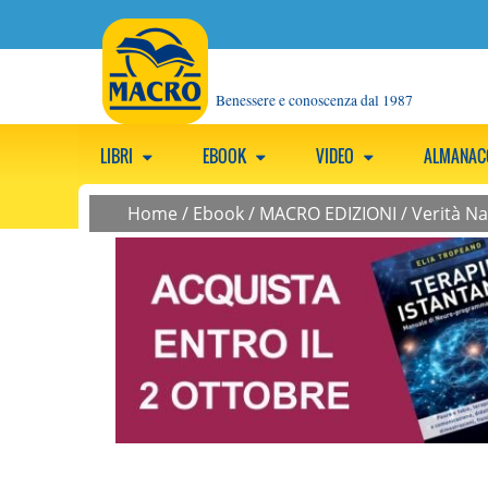
Benessere e conoscenza dal 1987
LIBRI
EBOOK
VIDEO
ALMANA
Home
/
Ebook
/
MACRO EDIZIONI
/
Verità N