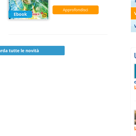
Approfondisci
Ebook
rda tutte le novità