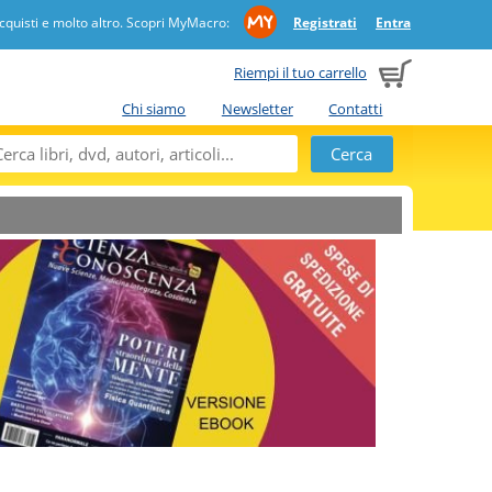
quisti e molto altro. Scopri MyMacro:
Registrati
Entra
Riempi il tuo carrello
Chi siamo
Newsletter
Contatti