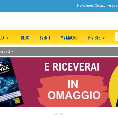
Newsletter, Omaggi, Area ac
CCO
BLOG
EVENTI
MY MACRO
RIVISTE
ascoste
<
>