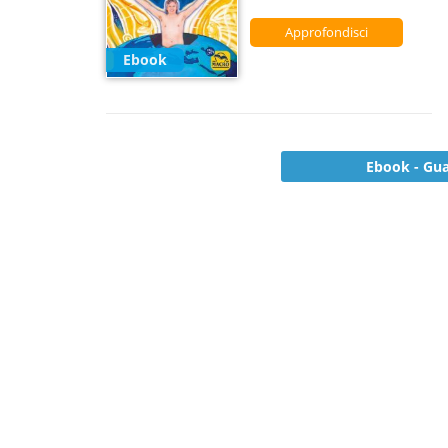
Approfondisci
Ebook
Ebook - Gua