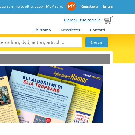
quisti e molto altro. Scopri MyMacro:
Registrati
Entra
Riempi il tuo carrello
Chi siamo
Newsletter
Contatti