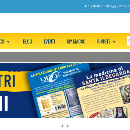
Newsletter, Omaggi, Area ac
CCO
BLOG
EVENTI
MY MACRO
RIVISTE
<
>