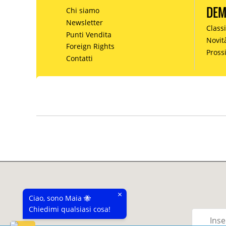
DE
Chi siamo
Newsletter
Classi
Punti Vendita
Novit
Foreign Rights
Pros
Contatti
×
Ciao, sono Maia 🐝
Chiedimi qualsiasi cosa!