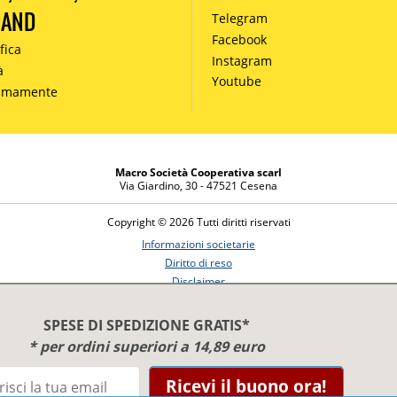
MAND
Telegram
Facebook
fica
Instagram
à
Youtube
simamente
Macro Società Cooperativa scarl
Via Giardino, 30 - 47521 Cesena
Copyright © 2026 Tutti diritti riservati
Informazioni societarie
Diritto di reso
Disclaimer
Privacy Policy
SPESE DI SPEDIZIONE GRATIS*
* per ordini superiori a 14,89 euro
Ricevi il buono ora!
Benessere e conoscenza dal 1987