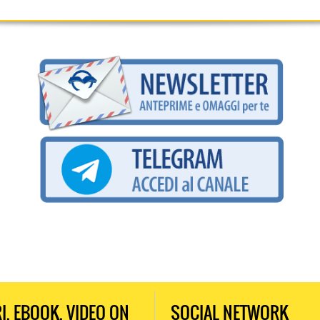
RI, EBOOK, VIDEO ON
SOCIAL NETWORK