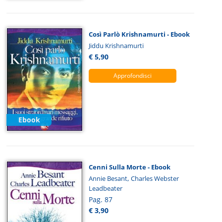
Così Parlò Krishnamurti - Ebook
Jiddu Krishnamurti
€ 5,90
Approfondisci
Ebook
Cenni Sulla Morte - Ebook
,
Annie Besant
Charles Webster
Leadbeater
Pag. 87
€ 3,90