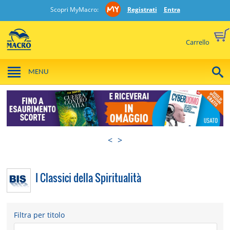
Scopri MyMacro:
Registrati
Entra
Carrello
MENU
<
>
I Classici della Spiritualità
Filtra per titolo