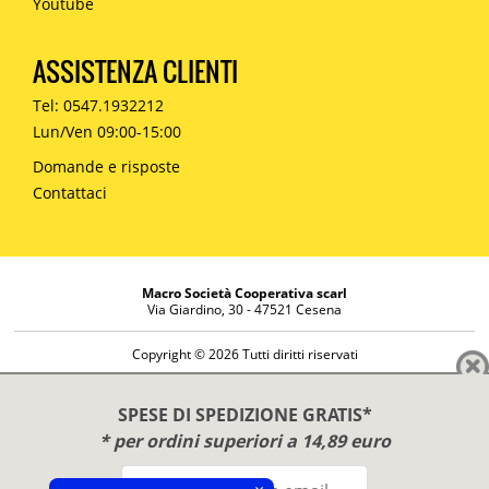
Youtube
ASSISTENZA CLIENTI
Tel: 0547.1932212
Lun/Ven 09:00-15:00
Domande e risposte
Contattaci
Macro Società Cooperativa scarl
Via Giardino, 30 - 47521 Cesena
Copyright © 2026 Tutti diritti riservati
Informazioni societarie
Diritto di reso
SPESE DI SPEDIZIONE GRATIS*
Disclaimer
* per ordini superiori a 14,89 euro
Privacy Policy