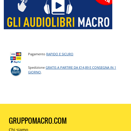
Pagamento
RAPIDO E SICURO
Spedizione
GRATIS A PARTIRE DA €14,89 E CONSEGNA IN 1
GIORNO
.
GRUPPOMACRO.COM
Chi siamo