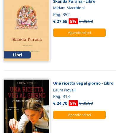
Skanda Purana - Libro
Miriam Macchioni
Pag. 352
€ 27,55
5%
€ 29,00
Approfondisci
Libri
Una ricetta veg al giorno - Libro
Laura Novali
Pag. 318
€ 24,70
5%
€ 26,00
Approfondisci