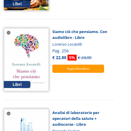
Libri
Siamo ciò che pensiamo. Con
audiolibro - Libro
Lorenzo Locatelli
Pag. 256
€ 22,80
5%
€ 24,00
Approfondisci
Libri
Analisi di laboratorio per
operatori della salute +
audiocorso - Libro
Riccardo Forlani