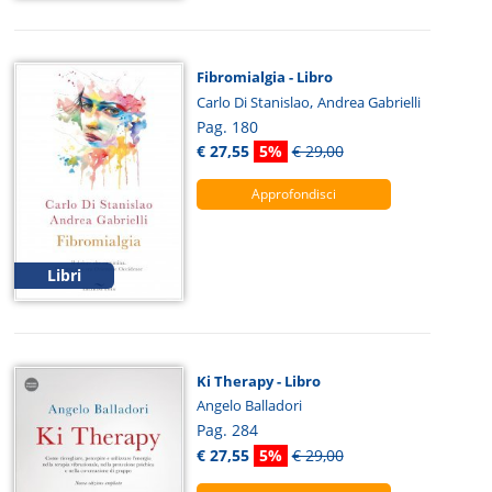
Fibromialgia - Libro
,
Carlo Di Stanislao
Andrea Gabrielli
Pag. 180
€ 27,55
5%
€ 29,00
Approfondisci
Libri
Ki Therapy - Libro
Angelo Balladori
Pag. 284
€ 27,55
5%
€ 29,00