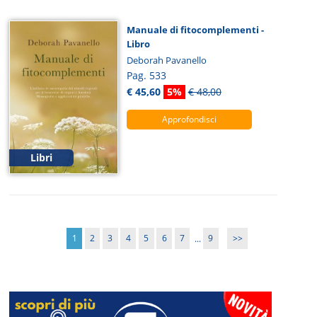
Manuale di fitocomplementi -
Libro
Deborah Pavanello
Pag. 533
€ 45,60
5%
€ 48,00
Approfondisci
Libri
1
2
3
4
5
6
7
...
9
>>