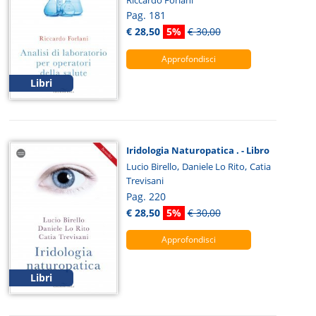
Pag. 181
€ 28,50
5%
€ 30,00
Approfondisci
Libri
Iridologia Naturopatica . - Libro
,
,
Lucio Birello
Daniele Lo Rito
Catia
Trevisani
Pag. 220
€ 28,50
5%
€ 30,00
Approfondisci
Libri