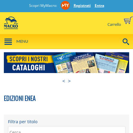
Scopri MyMacro:
Registrati
Entra
Carrello
MENU
<
>
EDIZIONI ENEA
Filtra per titolo