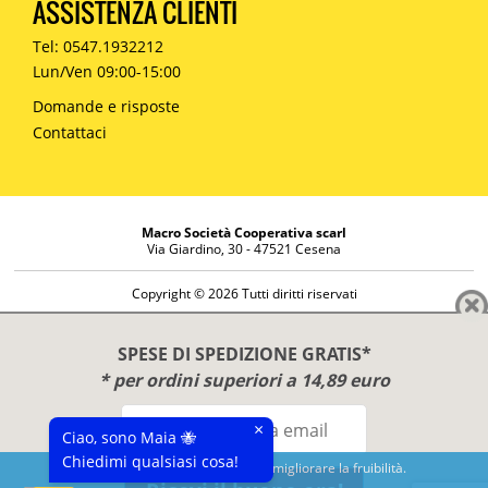
ASSISTENZA CLIENTI
Tel: 0547.1932212
Lun/Ven 09:00-15:00
Domande e risposte
Contattaci
Macro Società Cooperativa scarl
Via Giardino, 30 - 47521 Cesena
Copyright © 2026 Tutti diritti riservati
Informazioni societarie
Diritto di reso
SPESE DI SPEDIZIONE GRATIS*
Disclaimer
* per ordini superiori a 14,89 euro
Privacy Policy
×
Ciao, sono Maia 🐝
Chiedimi qualsiasi cosa!
Questo sito utilizza cookies per migliorare la fruibilità.