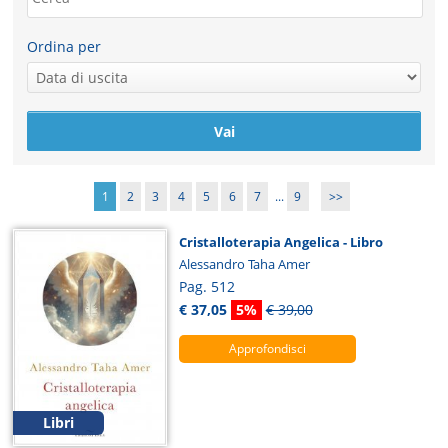
Ordina per
1
2
3
4
5
6
7
...
9
>>
Cristalloterapia Angelica - Libro
Alessandro Taha Amer
Pag. 512
€ 37,05
5%
€ 39,00
Approfondisci
Libri