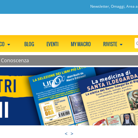
Newsletter, Omaggi, Area ac
CCO
BLOG
EVENTI
MY MACRO
RIVISTE
e Conoscenza
<
>