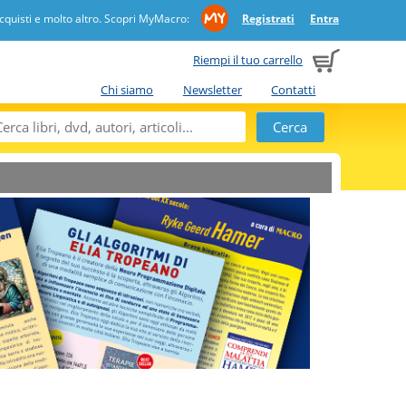
quisti e molto altro. Scopri MyMacro:
Registrati
Entra
Riempi il tuo carrello
Chi siamo
Newsletter
Contatti