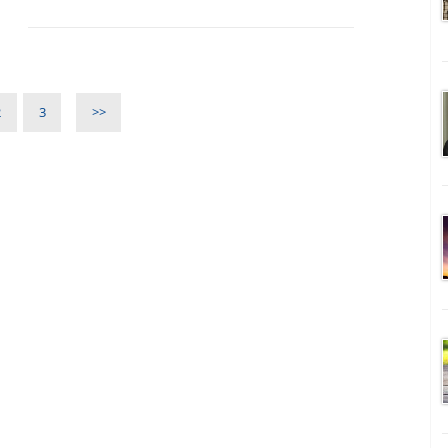
2
3
>>