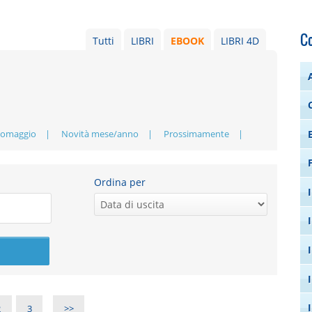
C
Tutti
LIBRI
EBOOK
LIBRI 4D
 omaggio
Novità mese/anno
Prossimamente
Ordina per
2
3
>>