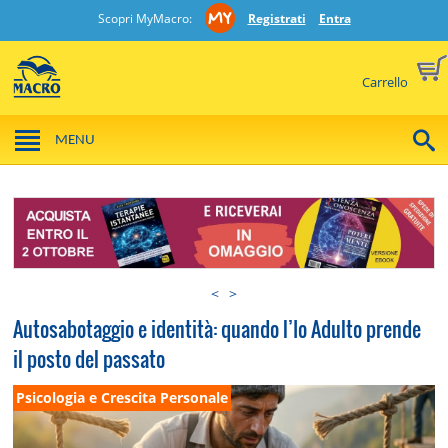
Scopri MyMacro:
Registrati
Entra
Carrello
MENU
<
>
Autosabotaggio e identità: quando l’Io Adulto prende
il posto del passato
Psicologia e Crescita Personale