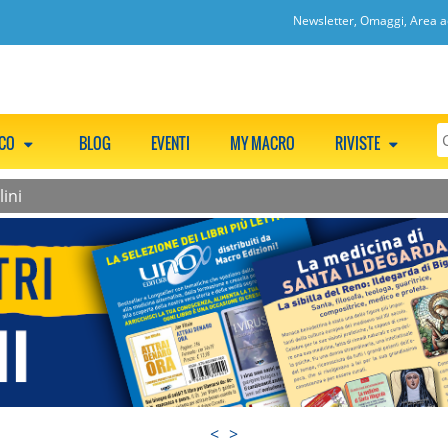
Newsletter, Omaggi, Area ac
CCO
BLOG
EVENTI
MY MACRO
RIVISTE
ini
<
>