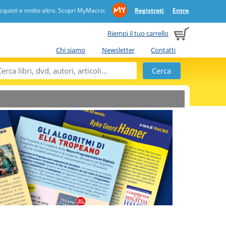
quisti e molto altro. Scopri MyMacro:
Registrati
Entra
Riempi il tuo carrello
Chi siamo
Newsletter
Contatti