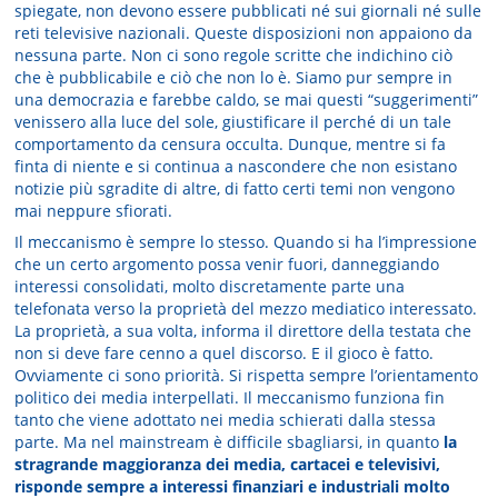
spiegate, non devono essere pubblicati né sui giornali né sulle
reti televisive nazionali. Queste disposizioni non appaiono da
nessuna parte. Non ci sono regole scritte che indichino ciò
che è pubblicabile e ciò che non lo è. Siamo pur sempre in
una democrazia e farebbe caldo, se mai questi “suggerimenti”
venissero alla luce del sole, giustificare il perché di un tale
comportamento da censura occulta. Dunque, mentre si fa
finta di niente e si continua a nascondere che non esistano
notizie più sgradite di altre, di fatto certi temi non vengono
mai neppure sfiorati.
Il meccanismo è sempre lo stesso. Quando si ha l’impressione
che un certo argomento possa venir fuori, danneggiando
interessi consolidati, molto discretamente parte una
telefonata verso la proprietà del mezzo mediatico interessato.
La proprietà, a sua volta, informa il direttore della testata che
non si deve fare cenno a quel discorso. E il gioco è fatto.
Ovviamente ci sono priorità. Si rispetta sempre l’orientamento
politico dei media interpellati. Il meccanismo funziona fin
tanto che viene adottato nei media schierati dalla stessa
parte. Ma nel mainstream è difficile sbagliarsi, in quanto
la
stragrande maggioranza dei media, cartacei e televisivi,
risponde sempre a interessi finanziari e industriali molto