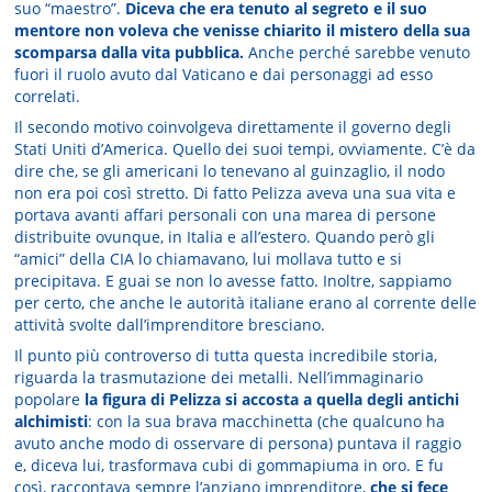
suo “maestro”.
Diceva che era tenuto al segreto e il suo
mentore non voleva che venisse chiarito il mistero della sua
scomparsa dalla vita pubblica.
Anche perché sarebbe venuto
fuori il ruolo avuto dal Vaticano e dai personaggi ad esso
correlati.
Il secondo motivo coinvolgeva direttamente il governo degli
Stati Uniti d’America. Quello dei suoi tempi, ovviamente. C’è da
dire che, se gli americani lo tenevano al guinzaglio, il nodo
non era poi così stretto. Di fatto Pelizza aveva una sua vita e
portava avanti affari personali con una marea di persone
distribuite ovunque, in Italia e all’estero. Quando però gli
“amici” della CIA lo chiamavano, lui mollava tutto e si
precipitava. E guai se non lo avesse fatto. Inoltre, sappiamo
per certo, che anche le autorità italiane erano al corrente delle
attività svolte dall’imprenditore bresciano.
Il punto più controverso di tutta questa incredibile storia,
riguarda la trasmutazione dei metalli. Nell’immaginario
popolare
la figura di Pelizza si accosta a quella degli antichi
alchimisti
: con la sua brava macchinetta (che qualcuno ha
avuto anche modo di osservare di persona) puntava il raggio
e, diceva lui, trasformava cubi di gommapiuma in oro. E fu
così, raccontava sempre l’anziano imprenditore,
che si fece