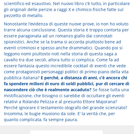
scientifico ed esaustivo. Nel nuovo libro c’è tutto, in particolare
gli originali delle perizie a raggi X e chimico-fisiche fatte sul
pezzetto di metallo.
Nonostante l’evidenza di queste nuove prove, io non ho voluto
trarre alcuna conclusione. Questa storia è troppo contorta per
essere paragonata ad un romanzo giallo dai connotati
spionistici. Anche se la trama si accorda piuttosto bene ad
eventi criminosi e spesso anche drammatici. Quando poi si
leggono nomi piuttosto noti nella storia di questa saga a
cavallo tra due secoli, allora tutto si complica. Come fa ad
essere fantasia questo incredibile cocktail di eventi che vede
come protagonisti personaggi politici di primo piano della vita
pubblica italiana?
E perché, a distanza di anni, c’è ancora chi
fa spendere milioni di euro di soldi pubblici, pur di cercare di
nascondere ciò che è realmente accaduto?
Se fosse tutta una
mistificazione, che bisogno ci sarebbe di occultare gli eventi
relativi a Rolando Pelizza e al presunto Ettore Majorana?
Perché ignorare il testamento olografo del grande scienziato?
Insomma, le bugie muoiono da sole. E’ la verità che, per
quanto complicata, fa sempre paura.