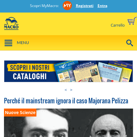
Scopri MyMacro:
Registrati
Entra
Carrello
MENU
<
>
Perché il mainstream ignora il caso Majorana Pelizza
Nuove Scienze