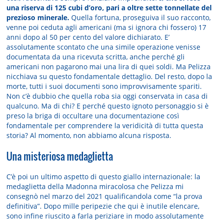
una riserva di 125 cubi d’oro, pari a oltre sette tonnellate del
prezioso minerale.
Quella fortuna, proseguiva il suo racconto,
venne poi ceduta agli americani (ma si ignora chi fossero) 17
anni dopo al 50 per cento del valore dichiarato. E’
assolutamente scontato che una simile operazione venisse
documentata da una ricevuta scritta, anche perché gli
americani non pagarono mai una lira di quei soldi. Ma Pelizza
nicchiava su questo fondamentale dettaglio. Del resto, dopo la
morte, tutti i suoi documenti sono improvvisamente spariti.
Non c’è dubbio che quella roba sia oggi conservata in casa di
qualcuno. Ma di chi? E perché questo ignoto personaggio si è
preso la briga di occultare una documentazione così
fondamentale per comprendere la veridicità di tutta questa
storia? Al momento, non abbiamo alcuna risposta.
Una misteriosa medaglietta
C’è poi un ultimo aspetto di questo giallo internazionale: la
medaglietta della Madonna miracolosa che Pelizza mi
consegnò nel marzo del 2021 qualificandola come “la prova
definitiva”. Dopo mille peripezie che qui è inutile elencare,
sono infine riuscito a farla periziare in modo assolutamente