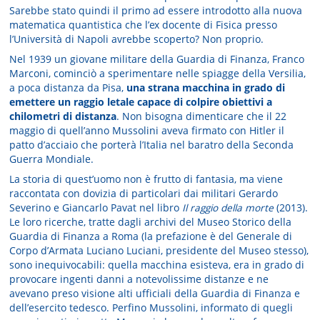
Sarebbe stato quindi il primo ad essere introdotto alla nuova
matematica quantistica che l’ex docente di Fisica presso
l’Università di Napoli avrebbe scoperto? Non proprio.
Nel 1939 un giovane militare della Guardia di Finanza, Franco
Marconi, cominciò a sperimentare nelle spiagge della Versilia,
a poca distanza da Pisa,
una strana macchina in grado di
emettere un raggio letale capace di colpire obiettivi a
chilometri di distanza
. Non bisogna dimenticare che il 22
maggio di quell’anno Mussolini aveva firmato con Hitler il
patto d’acciaio che porterà l’Italia nel baratro della Seconda
Guerra Mondiale.
La storia di quest’uomo non è frutto di fantasia, ma viene
raccontata con dovizia di particolari dai militari Gerardo
Severino e Giancarlo Pavat nel libro
Il raggio della morte
(2013).
Le loro ricerche, tratte dagli archivi del Museo Storico della
Guardia di Finanza a Roma (la prefazione è del Generale di
Corpo d’Armata Luciano Luciani, presidente del Museo stesso),
sono inequivocabili: quella macchina esisteva, era in grado di
provocare ingenti danni a notevolissime distanze e ne
avevano preso visione alti ufficiali della Guardia di Finanza e
dell’esercito tedesco. Perfino Mussolini, informato di quegli