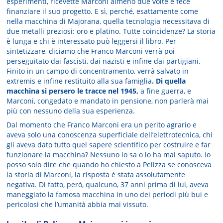
esperimenti, ricevette Marconi almeno due volte e fece
finanziare il suo progetto. E sì, perché, esattamente come
nella macchina di Majorana, quella tecnologia necessitava di
due metalli preziosi: oro e platino. Tutte coincidenze? La storia
è lunga e chi è interessato può leggersi il libro. Per
sintetizzare, diciamo che Franco Marconi verrà poi
perseguitato dai fascisti, dai nazisti e infine dai partigiani.
Finito in un campo di concentramento, verrà salvato in
extremis e infine restituito alla sua famiglia
. Di quella
macchina si persero le tracce nel 1945,
a fine guerra, e
Marconi, congedato e mandato in pensione, non parlerà mai
più con nessuno della sua esperienza.
Dal momento che Franco Marconi era un perito agrario e
aveva solo una conoscenza superficiale dell’elettrotecnica, chi
gli aveva dato tutto quel sapere scientifico per costruire e far
funzionare la macchina? Nessuno lo sa o lo ha mai saputo. Io
posso solo dire che quando ho chiesto a Pelizza se conosceva
la storia di Marconi, la risposta è stata assolutamente
negativa. Di fatto, però, qualcuno, 37 anni prima di lui, aveva
maneggiato la famosa macchina in uno dei periodi più bui e
pericolosi che l’umanità abbia mai vissuto.