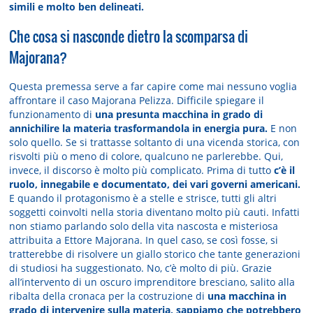
simili e molto ben delineati.
Che cosa si nasconde dietro la scomparsa di
Majorana?
Questa premessa serve a far capire come mai nessuno voglia
affrontare il caso Majorana Pelizza. Difficile spiegare il
funzionamento di
una presunta macchina in grado di
annichilire la materia trasformandola in energia pura.
E non
solo quello. Se si trattasse soltanto di una vicenda storica, con
risvolti più o meno di colore, qualcuno ne parlerebbe. Qui,
invece, il discorso è molto più complicato. Prima di tutto
c’è il
ruolo, innegabile e documentato, dei vari governi americani.
E quando il protagonismo è a stelle e strisce, tutti gli altri
soggetti coinvolti nella storia diventano molto più cauti. Infatti
non stiamo parlando solo della vita nascosta e misteriosa
attribuita a Ettore Majorana. In quel caso, se così fosse, si
tratterebbe di risolvere un giallo storico che tante generazioni
di studiosi ha suggestionato. No, c’è molto di più. Grazie
all’intervento di un oscuro imprenditore bresciano, salito alla
ribalta della cronaca per la costruzione di
una macchina in
grado di intervenire sulla materia, sappiamo che potrebbero