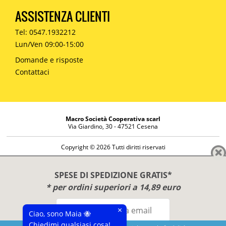
ASSISTENZA CLIENTI
Tel: 0547.1932212
Lun/Ven 09:00-15:00
Domande e risposte
Contattaci
Macro Società Cooperativa scarl
Via Giardino, 30 - 47521 Cesena
Copyright © 2026 Tutti diritti riservati
Informazioni societarie
Diritto di reso
SPESE DI SPEDIZIONE GRATIS*
Disclaimer
* per ordini superiori a 14,89 euro
Privacy Policy
×
Ciao, sono Maia 🐝
Chiedimi qualsiasi cosa!