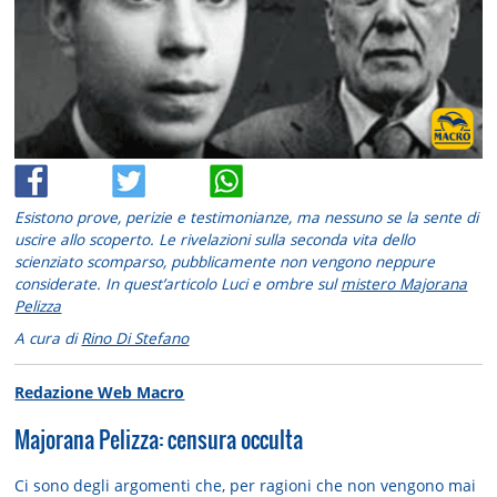
Esistono prove, perizie e testimonianze, ma nessuno se la sente di
uscire allo scoperto. Le rivelazioni sulla seconda vita dello
scienziato scomparso, pubblicamente non vengono neppure
considerate. In quest’articolo Luci e ombre sul
mistero Majorana
Pelizza
A cura di
Rino Di Stefano
Redazione Web Macro
Majorana Pelizza: censura occulta
Ci sono degli argomenti che, per ragioni che non vengono mai