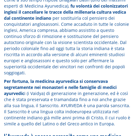
esperti di Medicina Ayurvedica),
fu volontà dei colonizzatori
inglesi il cancellare le tracce della millenaria cultura vedica
dal continente indiano
per sostituirla col pensiero dei
conquistatori anglosassoni. Come accaduto in tutte le colonie
inglesi, America compresa, abbiamo assistito a questo
continuo sforzo di rimozione e sostituzione del pensiero
autoctono originale con la visione scientista occidentale. Dal
periodo coloniale fino ad oggi tutta la storia indiana è stata
riscritta in accordo alla versione di alcuni eminenti studiosi
europei e anglosassoni e questo solo per affermare la
superiorità occidentale dei vincitori nei confronti dei popoli
soggiogati.
Per fortuna, la medicina ayurvedica si conservava
segretamente nei monasteri e nelle famiglie di medici
ayurvedic
i (i Vaidya) di generazione in generazione, ed è così
che è stata preservata e tramandata fino a noi anche grazie
alla sua lingua, il Sanscrito. AYURVEDA è una parola sanscrita.
Il Sanscrito è una lingua colta indoeuropea utilizzata nel
continente indiano già mille anni prima di Cristo, il cui ruolo è
simile a quello del Latino o del Greco antico in Europa.