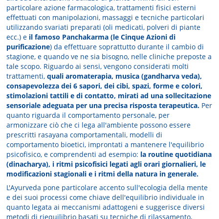
particolare azione farmacologica, trattamenti fisici esterni
effettuati con manipolazioni, massaggi e tecniche particolari
utilizzando svariati preparati (oli medicati, polveri di piante
ecc.) e
il famoso Panchakarma (le Cinque Azioni di
purificazione
) da effettuare soprattutto durante il cambio di
stagione, e quando ve ne sia bisogno, nelle cliniche preposte a
tale scopo. Riguardo ai sensi, vengono considerati molti
trattamenti,
quali aromaterapia, musica (gandharva veda),
consapevolezza dei 6 sapori, dei cibi, spazi, forme e colori,
stimolazioni tattili e di contatto, mirati ad una sollecitazione
sensoriale adeguata per una precisa risposta terapeutica.
Per
quanto riguarda il comportamento personale, per
armonizzare ciò che ci lega all'ambiente possono essere
prescritti rasayana comportamentali, modelli di
comportamento bioetici, improntati a mantenere l'equilibrio
psicofisico, e comprendenti ad esempio:
la routine quotidiana
(dinacharya), i ritmi psicofisici legati agli orari giornalieri, le
modificazioni stagionali e i ritmi della natura in generale.
L'Ayurveda pone particolare accento sull'ecologia della mente
e dei suoi processi come chiave dell'equilibrio individuale in
quanto legata ai meccanismi adattogeni e suggerisce diversi
metodi di riequilibrio basati su tecniche di rilassamento,