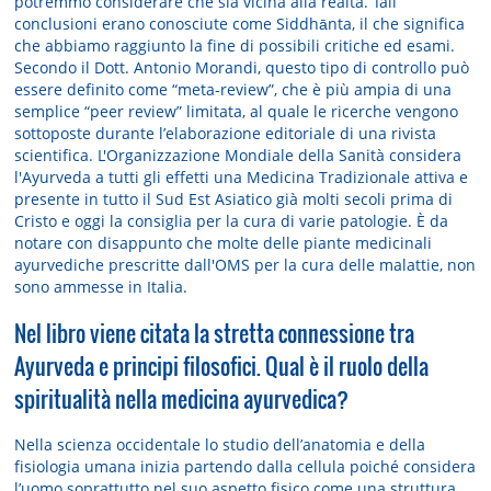
potremmo considerare che sia vicina alla realtà. Tali
conclusioni erano conosciute come Siddhānta, il che significa
che abbiamo raggiunto la fine di possibili critiche ed esami.
Secondo il Dott. Antonio Morandi, questo tipo di controllo può
essere definito come “meta-review”, che è più ampia di una
semplice “peer review” limitata, al quale le ricerche vengono
sottoposte durante l’elaborazione editoriale di una rivista
scientifica. L'Organizzazione Mondiale della Sanità considera
l'Ayurveda a tutti gli effetti una Medicina Tradizionale attiva e
presente in tutto il Sud Est Asiatico già molti secoli prima di
Cristo e oggi la consiglia per la cura di varie patologie. È da
notare con disappunto che molte delle piante medicinali
ayurvediche prescritte dall'OMS per la cura delle malattie, non
sono ammesse in Italia.
Nel libro viene citata la stretta connessione tra
Ayurveda e principi filosofici. Qual è il ruolo della
spiritualità nella medicina ayurvedica?
Nella scienza occidentale lo studio dell’anatomia e della
fisiologia umana inizia partendo dalla cellula poiché considera
l’uomo soprattutto nel suo aspetto fisico come una struttura