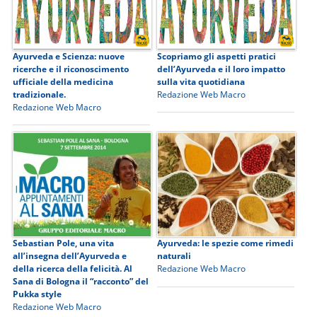
Ayurveda e Scienza: nuove
Scopriamo gli aspetti pratici
ricerche e il riconoscimento
dell’Ayurveda e il loro impatto
ufficiale della medicina
sulla vita quotidiana
tradizionale.
Redazione Web Macro
Redazione Web Macro
Sebastian Pole, una vita
Ayurveda: le spezie come rimedi
all’insegna dell’Ayurveda e
naturali
della ricerca della felicità. Al
Redazione Web Macro
Sana di Bologna il “racconto” del
Pukka style
Redazione Web Macro