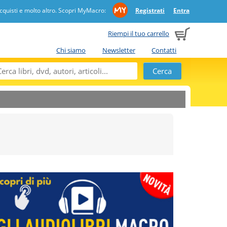
quisti e molto altro. Scopri MyMacro:
Registrati
Entra
Riempi il tuo carrello
Chi siamo
Newsletter
Contatti