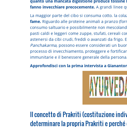
quanto una mancata digestione produce tossine lip
fanno invecchiare precocemente.
A grandi linee qu
La maggior parte del cibo si consuma cotto. la cola
fame.
Riguardo alle proteine animali a pranzo (form
consumo saltuario e possibilmente non mescoland
pasti caldi e leggeri come zuppe, stufati, cereali co
astenersi da cibi crudi, freddi o avanzati da frigo. E
Panchakarma,
possono essere considerati un buon in
processo di invecchiamento, proteggere e fortifica
immunitarie e il benessere generale della persona
Approfondisci con la prima intervista a Giananton
Il concetto di Prakriti (costituzione ind
determinare la propria Prakriti e perché