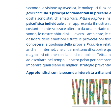
Secondo la visione ayurvedica, le molteplici funzion
governate
da 3 principi fondamentali in precario e
dosha sono stati chiamati
Vata, Pitta e Kapha
e ins
psicofisica individuale
che rappresenta il nostro sta
costantemente scosso e alterato da una miriade di fa
sonno, le nostre abitudini, il lavoro, l'ambiente, le st
desideri, delle emozioni e tutte le provocazioni fi
Conoscere la tipologia della propria
Prakriti
è relat
anche in Internet, che ci permettono di scoprire qua
diagnosi si ottiene con l'analisi del polso effettu
ad ascoltare nel tempo il nostro polso per comprend
imparare quali siano le migliori strategie prevent
Approfondisci con la seconda intervista a Gianant