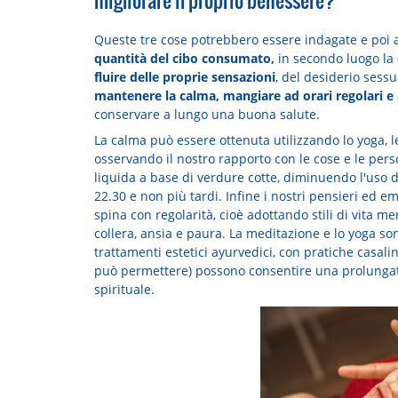
Queste tre cose potrebbero essere indagate e poi 
quantità del cibo consumato,
in secondo luogo la
fluire delle proprie sensazioni
, del desiderio sess
mantenere la calma,
mangiare ad orari regolari e
conservare a lungo una buona salute.
La calma può essere ottenuta utilizzando lo yoga, le
osservando il nostro rapporto con le cose e le per
liquida a base di verdure cotte, diminuendo l'uso di l
22.30 e non più tardi. Infine i nostri pensieri ed 
spina con regolarità, cioè adottando stili di vita m
collera, ansia e paura. La meditazione e lo yoga son
trattamenti estetici ayurvedici, con pratiche casalin
può permettere) possono consentire una prolungata
spirituale.