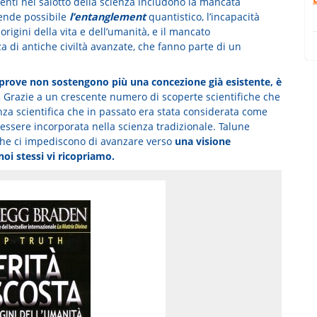
senti nel salotto della scienza includono la mancata
rende possibile
l’entanglement
quantistico, l’incapacità
origini della vita e dell’umanità, e il mancato
a di antiche civiltà avanzate, che fanno parte di un
prove non sostengono più una concezione già esistente, è
.
Grazie a un crescente numero di scoperte scientifiche che
enza scientifica che in passato era stata considerata come
essere incorporata nella scienza tradizionale. Talune
 che ci impediscono di avanzare verso
una visione
oi stessi vi ricopriamo.