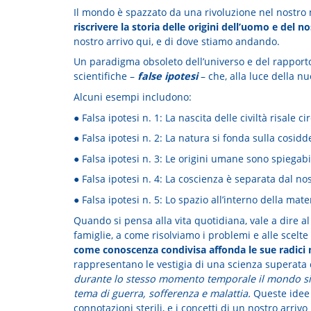
Il mondo è spazzato da una rivoluzione nel nostro 
riscrivere la storia delle origini dell’uomo e del n
nostro arrivo qui, e di dove stiamo andando.
Un paradigma obsoleto dell’universo e del rapporto 
scientifiche –
false ipotesi
– che, alla luce della n
Alcuni esempi includono:
● Falsa ipotesi n. 1: La nascita delle civiltà risale c
● Falsa ipotesi n. 2: La natura si fonda sulla cosidd
● Falsa ipotesi n. 3: Le origini umane sono spiegabi
● Falsa ipotesi n. 4: La coscienza è separata dal no
● Falsa ipotesi n. 5: Lo spazio all’interno della mate
Quando si pensa alla vita quotidiana, vale a dire al
famiglie, a come risolviamo i problemi e alle scelt
come conoscenza condivisa affonda le sue radici n
rappresentano le vestigia di una scienza superata ch
durante lo stesso momento temporale il mondo si sia
tema di guerra, sofferenza e malattia.
Queste idee 
connotazioni sterili, e i concetti di un nostro arriv