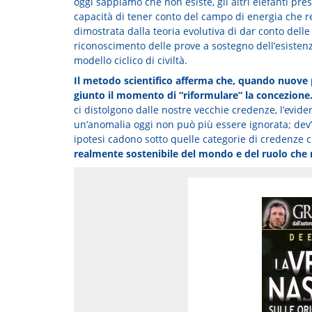
oggi sappiamo che non esiste, gli altri elefanti pre
capacità di tener conto del campo di energia che 
dimostrata dalla teoria evolutiva di dar conto delle 
riconoscimento delle prove a sostegno dell’esistenz
modello ciclico di civiltà.
Il metodo scientifico afferma che, quando nuove 
giunto il momento di “riformulare” la concezione
ci distolgono dalle nostre vecchie credenze, l’evid
un’anomalia oggi non può più essere ignorata; dev’
ipotesi cadono sotto quelle categorie di credenze
realmente sostenibile del mondo e del ruolo che n