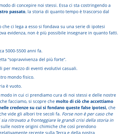
modo di concepire noi stessi. Essa ci sta costringendo a
ostro passato
, la storia di quanto tempo è trascorso dal
che ci lega a esso si fondava su una serie di ipotesi
uova evidenza, non è più possibile insegnare in quanto fatti.
irca 5000-5500 anni fa.
etta “sopravvivenza del più forte”.
li per mezzo di eventi evolutivi casuali.
stro mondo fisico.
ria è vuoto.
 modo in cui ci prendiamo cura di noi stessi e delle nostre
e che facciamo, si scopre che
molto di ciò che accettiamo
elle credenze su cui si fondano queste false ipotesi,
che
e vide gli albori tre secoli fa.
Forse non è per caso che
 ritrovato a fronteggiare le grandi crisi della storia in
sulle nostre origini chimiche che così prendono
o relativamente recente sulla Terra e della nostra