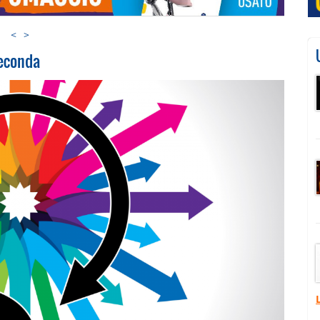
<
>
seconda