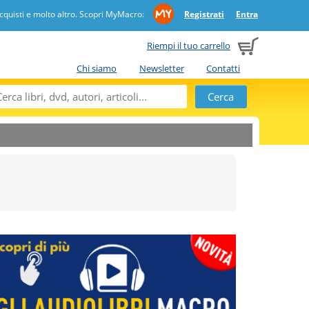
quisti e molto altro. Scopri MyMacro:
Registrati
Entra
Riempi il tuo carrello
Chi siamo
Newsletter
Contatti