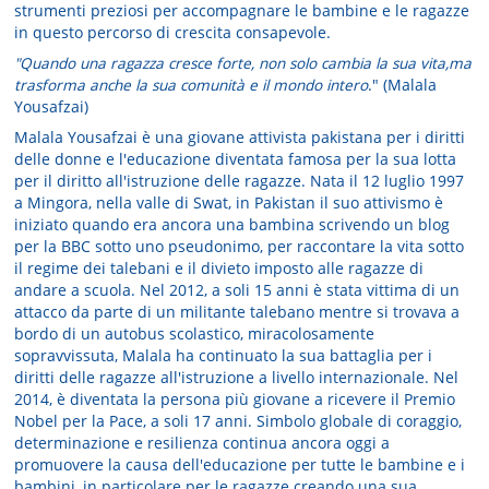
strumenti preziosi per accompagnare le bambine e le ragazze
in questo percorso di crescita consapevole.
"Quando una ragazza cresce forte, non solo cambia la sua vita,ma
trasforma anche la sua comunità e il mondo intero
." (Malala
Yousafzai)
Malala Yousafzai è una giovane attivista pakistana per i diritti
delle donne e l'educazione diventata famosa per la sua lotta
per il diritto all'istruzione delle ragazze. Nata il 12 luglio 1997
a Mingora, nella valle di Swat, in Pakistan il suo attivismo è
iniziato quando era ancora una bambina scrivendo un blog
per la BBC sotto uno pseudonimo, per raccontare la vita sotto
il regime dei talebani e il divieto imposto alle ragazze di
andare a scuola. Nel 2012, a soli 15 anni è stata vittima di un
attacco da parte di un militante talebano mentre si trovava a
bordo di un autobus scolastico, miracolosamente
sopravvissuta, Malala ha continuato la sua battaglia per i
diritti delle ragazze all'istruzione a livello internazionale. Nel
2014, è diventata la persona più giovane a ricevere il Premio
Nobel per la Pace, a soli 17 anni. Simbolo globale di coraggio,
determinazione e resilienza continua ancora oggi a
promuovere la causa dell'educazione per tutte le bambine e i
bambini, in particolare per le ragazze creando una sua