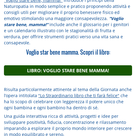
"Voglio stare bene, mamma!”
introduce i principi della
Naturopatia in modo semplice e pratico proponendo attività e
consigli utili per migliorare il proprio benessere fisico ed
emotivo stimolando una maggiore consapevolezza.
"Voglio
stare bene, mamma!”
include anche il glossario per i genitori
e un calendario illustrato con le stagionalità di frutta e
verdura, per offrire strumenti pratici verso una vita sana e
consapevole.
Voglio star bene mamma. Scopri il libro:
LIBRO
: VOGLIO STARE BENE MAMMA!
Risulta particolarmente attinente al tema della Giornata anche
l’opera intitolata
"Lo Straordinario libro che ti farà felice"
che
ha lo scopo di celebrare con leggerezza il potere unico che
ogni bambina e ogni bambino ha dentro di sé.
Una guida interattiva ricca di attività, progetti e idee per
sviluppare positività, fiducia, concentrazione e rilassamento
imparando a esplorare il proprio mondo interiore per crescere
in modo equilibrato e sereno.