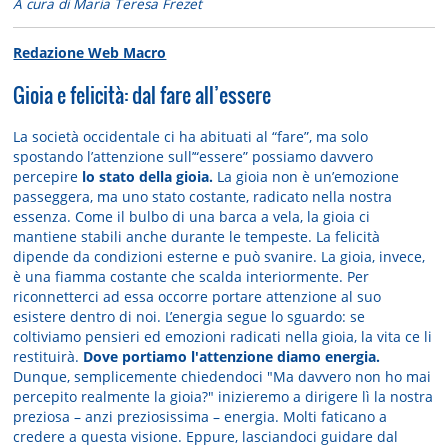
A cura di Maria Teresa Frezet
Redazione Web Macro
Gioia e felicità: dal fare all’essere
La società occidentale ci ha abituati al “fare”, ma solo
spostando l’attenzione sull’“essere” possiamo davvero
percepire
lo stato della gioia.
La gioia non è un’emozione
passeggera, ma uno stato costante, radicato nella nostra
essenza. Come il bulbo di una barca a vela, la gioia ci
mantiene stabili anche durante le tempeste. La felicità
dipende da condizioni esterne e può svanire. La gioia, invece,
è una fiamma costante che scalda interiormente. Per
riconnetterci ad essa occorre portare attenzione al suo
esistere dentro di noi. L’energia segue lo sguardo: se
coltiviamo pensieri ed emozioni radicati nella gioia, la vita ce li
restituirà.
Dove portiamo l'attenzione diamo energia.
Dunque, semplicemente chiedendoci "Ma davvero non ho mai
percepito realmente la gioia?" inizieremo a dirigere lì la nostra
preziosa – anzi preziosissima – energia. Molti faticano a
credere a questa visione. Eppure, lasciandoci guidare dal