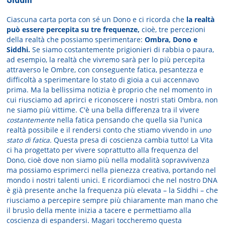
Ciascuna carta porta con sé un Dono e ci ricorda che
la realtà
può essere percepita su tre frequenze,
cioè, tre percezioni
della realtà che possiamo sperimentare:
Ombra, Dono e
Siddhi.
Se siamo costantemente prigionieri di rabbia o paura,
ad esempio, la realtà che vivremo sarà per lo più percepita
attraverso le Ombre, con conseguente fatica, pesantezza e
difficoltà a sperimentare lo stato di gioia a cui accennavo
prima. Ma la bellissima notizia è proprio che nel momento in
cui riusciamo ad aprirci e riconoscere i nostri stati Ombra, non
ne siamo più vittime. C'è una bella differenza tra il vivere
costantemente
nella fatica pensando che quella sia l'unica
realtà possibile e il rendersi conto che stiamo vivendo in
uno
stato di fatica.
Questa presa di coscienza cambia tutto! La Vita
ci ha progettato per vivere soprattutto alla frequenza del
Dono, cioè dove non siamo più nella modalità sopravvivenza
ma possiamo esprimerci nella pienezza creativa, portando nel
mondo i nostri talenti unici. E ricordiamoci che nel nostro DNA
è già presente anche la frequenza più elevata – la Siddhi – che
riusciamo a percepire sempre più chiaramente man mano che
il brusìo della mente inizia a tacere e permettiamo alla
coscienza di espandersi. Magari toccheremo questa