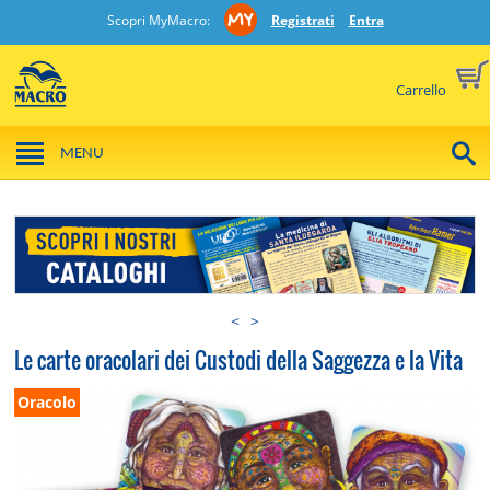
Scopri MyMacro:
Registrati
Entra
Carrello
MENU
<
>
Le carte oracolari dei Custodi della Saggezza e la Vita
Oracolo