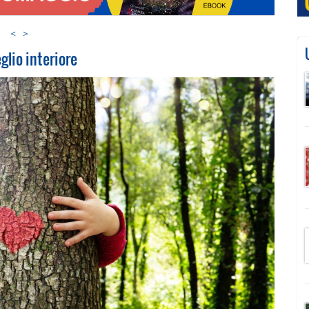
<
>
eglio interiore