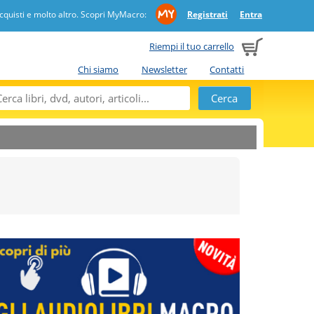
quisti e molto altro. Scopri MyMacro:
Registrati
Entra
Riempi il tuo carrello
Chi siamo
Newsletter
Contatti