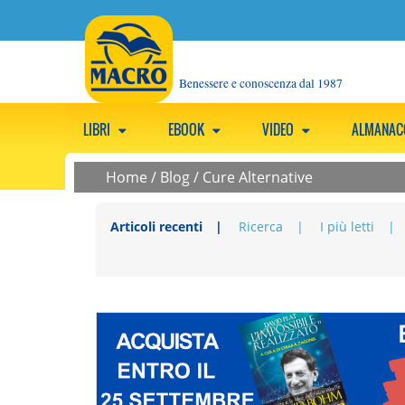
Benessere e conoscenza dal 1987
LIBRI
EBOOK
VIDEO
ALMANA
Home
/
Blog
/
Cure Alternative
Articoli recenti
Ricerca
I più letti