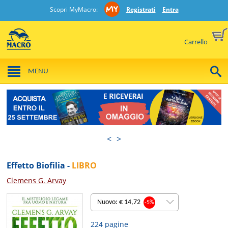
Scopri MyMacro:
Registrati
Entra
Carrello
MENU
<
>
Effetto Biofilia -
LIBRO
Clemens G. Arvay
Nuovo: € 14,72
-5%
224 pagine