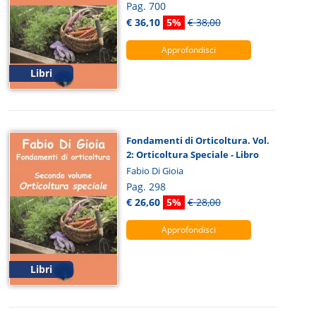
Pag. 700
€ 36,10
5%
€ 38,00
Approfondisci
Libri
Fondamenti di Orticoltura. Vol.
2: Orticoltura Speciale - Libro
Fabio Di Gioia
Pag. 298
€ 26,60
5%
€ 28,00
Approfondisci
Libri