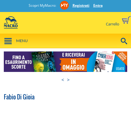
Scopri MyMacro:
Registrati
Entra
Carrello
MENU
<
>
Fabio Di Gioia