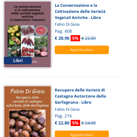
La Conservazione e la
Coltivazione delle Varietà
Vegetali Antiche - Libro
Fabio Di Gioia
Pag. 408
€ 20,90
5%
€ 22,00
Approfondisci
Libri
Recupero delle Varietà di
Castagno Autoctone della
Garfagnana - Libro
Fabio Di Gioia
Pag. 216
€ 22,80
5%
€ 24,00
Approfondisci