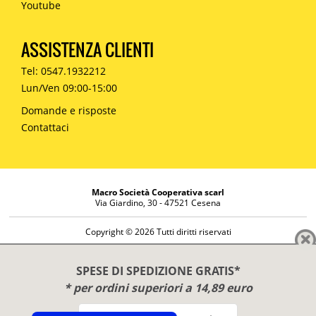
Youtube
ASSISTENZA CLIENTI
Tel: 0547.1932212
Lun/Ven 09:00-15:00
Domande e risposte
Contattaci
Macro Società Cooperativa scarl
Via Giardino, 30 - 47521 Cesena
Copyright © 2026 Tutti diritti riservati
Informazioni societarie
Diritto di reso
SPESE DI SPEDIZIONE GRATIS*
Disclaimer
* per ordini superiori a 14,89 euro
Privacy Policy