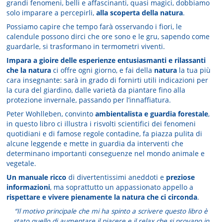
grandi fenomeni, belli e affascinanti, quasi magici, dobbiamo
solo imparare a percepirli,
alla scoperta della natura
.
Possiamo capire che tempo farà osservando i fiori, le
calendule possono dirci che ore sono e le gru, sapendo come
guardarle, si trasformano in termometri viventi.
Impara a gioire delle esperienze entusiasmanti e rilassanti
che la natura
ci offre ogni giorno, e fai della
natura
la tua più
cara insegnante: sarà in grado di fornirti utili indicazioni per
la cura del giardino, dalle varietà da piantare fino alla
protezione invernale, passando per l’innaffiatura.
Peter Wohlleben, convinto
ambientalista e guardia forestale
,
in questo libro ci illustra i risvolti scientifici dei fenomeni
quotidiani e di famose regole contadine, fa piazza pulita di
alcune leggende e mette in guardia da interventi che
determinano importanti conse­guenze nel mondo animale e
vegetale.
Un manuale ricco
di divertentissimi aneddoti e
preziose
informazioni
, ma soprattutto un appassionato appello a
rispettare e vivere pienamente la natura che ci circonda
.
“Il motivo principale che mi ha spinto a scrivere questo libro è
stato quel­lo di aumentare il piacere e il relax che si provano in