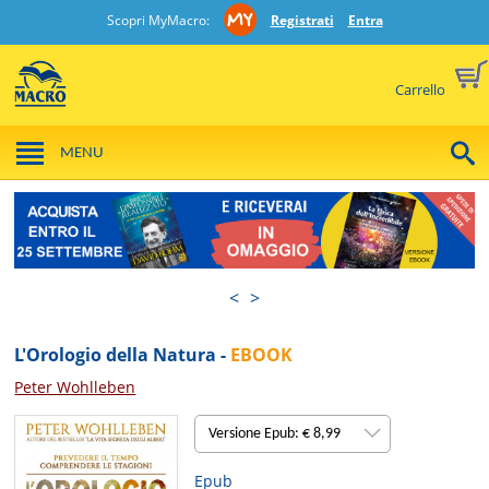
Scopri MyMacro:
Registrati
Entra
Carrello
MENU
<
>
L'Orologio della Natura -
EBOOK
Peter Wohlleben
Versione Epub: € 8,99
Epub