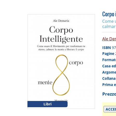
Corpo i
Come u
calmare
Ale De
ISBN
97
Pagine
Forma
Casa ed
Argom
Collan
Prima 
Prezzo
Libri
ACCE