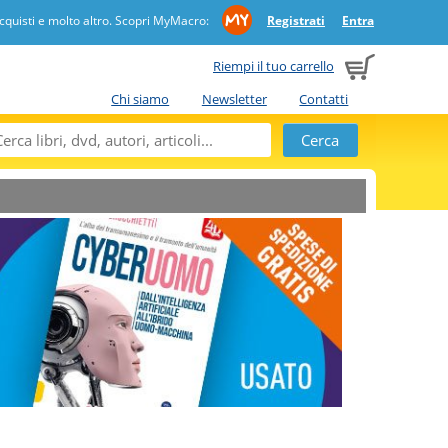
quisti e molto altro. Scopri MyMacro:
Registrati
Entra
Riempi il tuo carrello
Chi siamo
Newsletter
Contatti