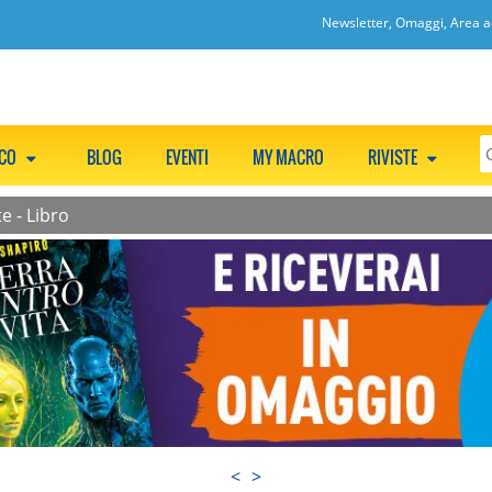
Newsletter, Omaggi, Area ac
CCO
BLOG
EVENTI
MY MACRO
RIVISTE
e - Libro
<
>