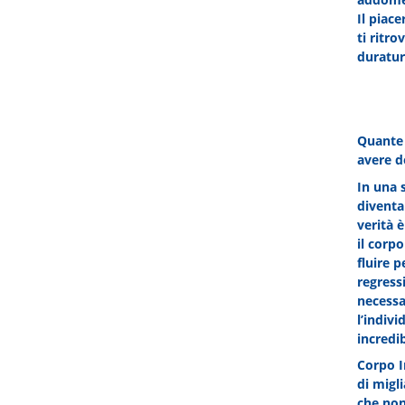
Il piac
ti ritr
duratur
Quante 
avere d
In una 
diventa 
verità è
il corp
fluire p
regress
necessa
l’indiv
incredib
Corpo In
di migli
che non