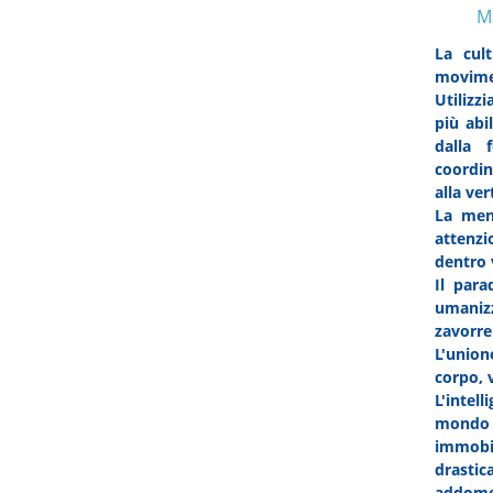
M
La cul
movime
Utilizz
più abi
dalla f
coordina
alla ver
La ment
attenzi
dentro 
Il para
umaniz
zavorre
L'union
corpo, 
L'intel
mondo d
immobi
drastic
addomes