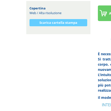
Copertina
Web
/
Alta risoluzione
A
Scarica cartella stampa
È necess
Si trat
corpo, 
nuovame
L'intui
soluzio
più pot
realizza
Il mode
INTE