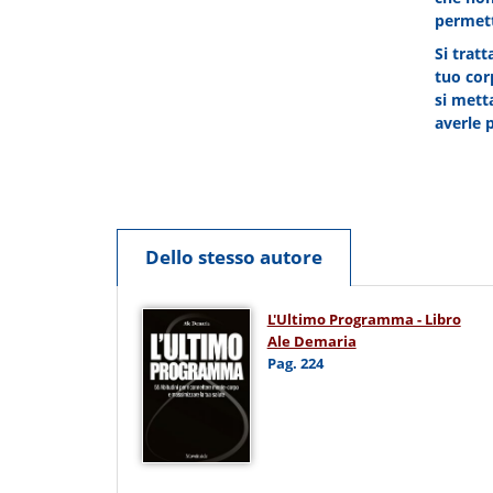
permette
Si trat
tuo cor
si mett
averle 
Dello stesso autore
L'Ultimo Programma - Libro
Ale Demaria
Pag. 224