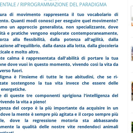
ENTALE / RIPROGRAMMAZIONE DEL PARADIGMA
tura di movimento rappresenta il tuo vocabolario di
nto. Quanti modi conosci per eseguire quel movimento?
iamo un approccio generalista, non specializzante, dove
lità e pratiche vengono esplorate contemporaneamente,
orza alla flessibilità, dalla potenza all'agilità, dalla
zione all'equilibrio, dalla danza alla lotta, dalla giocoleria
ticale e molto altro.
e calma è rappresentata dall'abilità di portare la tua
one dove vuoi in questo momento, vivendo così la vita da
verso fuori.
digma è l'insieme di tutte le tue abitudini, che se ri-
zate sostengono la tua vita invece che essere delle
 energetiche.
e di queste tre componenti sprigiona l'intelligenza del
vivendo la vita a pieno!
ligenza del corpo è la più importante da acquisire in un
ove la mente è sempre più agitata e il corpo sempre più
le, dove la regressione motoria sta abbassando
amente la qualità delle nostre vite rendendoci animali
ticati.