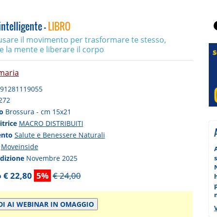
ntelligente -
LIBRO
sare il movimento per trasformare te stesso,
 la mente e liberare il corpo
maria
91281119055
272
to
Brossura - cm 15x21
itrice
MACRO DISTRIBUITI
ento
Salute e Benessere Naturali
a
Moveinside
edizione
Novembre 2025
s
 € 22,80
5%
€ 24,00
DI AI WEBINAR IN OMAGGIO