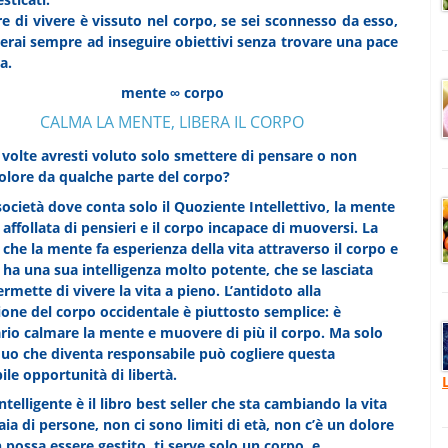
ere di vivere è vissuto nel corpo, se sei sconnesso da esso,
overai sempre ad inseguire obiettivi senza trovare una pace
a.
mente ∞ corpo
CALMA LA MENTE, LIBERA IL CORPO
volte avresti voluto solo smettere di pensare o non
olore da qualche parte del corpo?
società dove conta solo il Quoziente Intellettivo, la mente
affollata di pensieri e il corpo incapace di muoversi. La
 che la mente fa esperienza della vita attraverso il corpo e
o ha una sua intelligenza molto potente, che se lasciata
ermette di vivere la vita a pieno. L’antidoto alla
ione del corpo occidentale è piuttosto semplice: è
rio calmare la mente e muovere di più il corpo. Ma solo
iduo che diventa responsabile può cogliere questa
ile opportunità di libertà.
telligente è il libro best seller che sta cambiando la vita
aia di persone, non ci sono limiti di età, non c’è un dolore
 possa essere gestito, ti serve solo un corpo, e