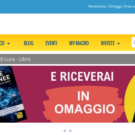
Newsletter, Omaggi, Area ac
CCO
BLOG
EVENTI
MY MACRO
RIVISTE
di Luce - Libro
<
>