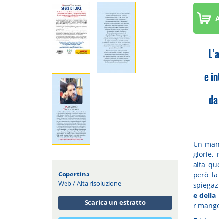
A
L’
e in
da
Un manu
glorie, 
alta qu
Copertina
però la
Web
/
Alta risoluzione
spiegaz
e della 
Scarica un estratto
rimango