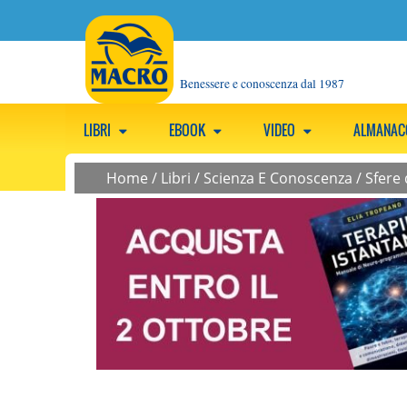
Benessere e conoscenza dal 1987
LIBRI
EBOOK
VIDEO
ALMANA
Home
/
Libri
/
Scienza E Conoscenza
/
Sfere 