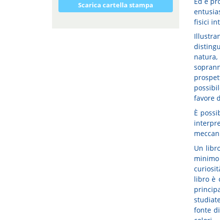
Ed è pr
Scarica cartella stampa
entusia
fisici i
Illustr
disting
natura
sopranna
prospet
possibi
favore 
È possi
interpr
meccani
Un libr
minimo 
curiosi
libro è
princip
studiat
fonte d