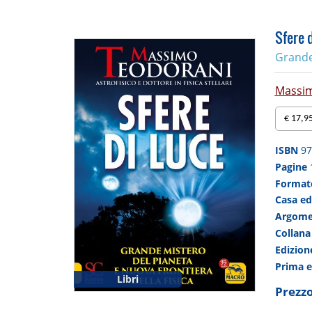
Sfere d
Grande 
Massim
€ 17,
ISBN
97
Pagine
Forma
Casa ed
Argom
Collan
Edizio
Prima 
Libri
Prezzo