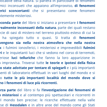
ticabile della natura. Si parlerà in particolare di fenomeni
mici inconsueti che appaiono all’improvviso,
di fenomeni
rici sconcertanti
che si presentano come fenomeni
temente misteriosi.
econda parte
del libro si iniziano a presentare
i fenomeni
 realmente
inconsueti della natura
, parte dei quali restano
ie di oasi di mistero nel terreno piuttosto esteso di cui la
a ha spiegato tutto o quasi. Si tratta di
fenomeni
vengono sia nella nostra atmosfera che nella nostra
a
: i fulmini ionosferici, i misteriosi e imprevedibili
fulmini
ri
e le inquietanti luci che si vedono nel corso di terremoti,
teriose
luci telluriche
che fanno la loro apparizione in
 improvvisa. Troverai tutte
le teorie e ipotesi della fisica
o state adottate per tentare di spiegarli
e i più importanti
enti di laboratorio effettuati in vari luoghi del mondo e si
o
tutte le più importanti località del mondo dove si
no i fenomeni di luce più ricorrenti.
erza parte
del libro si fa
l’investigazione dei
fenomeni di
ù misteriosi
e al contempo più spettacolari e ricorrenti in
l mondo ben precise: le ricerche effettuate nella valle
ese di
Hessdalen
e in altre aree del mondo come gli Stati