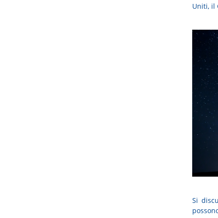
Uniti, il
Si disc
posson