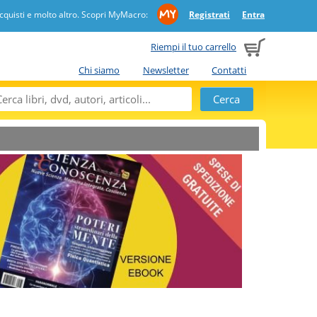
quisti e molto altro. Scopri MyMacro:
Registrati
Entra
Riempi il tuo carrello
Chi siamo
Newsletter
Contatti