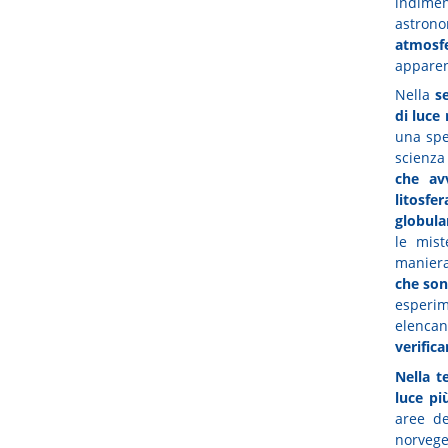
indimen
astrono
atmosfe
apparen
Nella
s
di luce
una spec
scienz
che
av
litosfer
globula
le mis
maniera
che
son
esperim
elencan
verifica
Nella t
luce pi
aree de
norveg