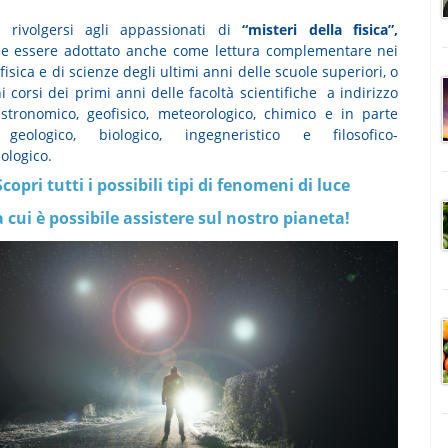
 rivolgersi agli appassionati di
“misteri della fisica”,
e essere adottato anche come lettura complementare nei
 fisica e di scienze degli ultimi anni delle scuole superiori, o
i corsi dei primi anni delle facoltà scientifiche a indirizzo
 astronomico, geofisico, meteorologico, chimico e in parte
geologico, biologico, ingegneristico e filosofico-
ologico.
Scopri tutti i possibili tipi di fenomeni di luce
a cui è possibile assistere sul nostro pianeta!