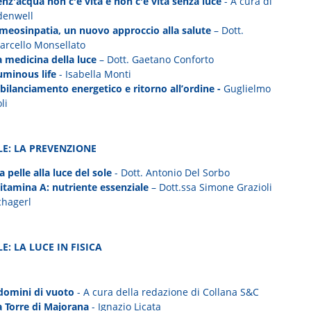
enz'acqua non c'è vita e non c'è vita senza luce
- A cura di
denwell
meosinpatia, un nuovo approccio alla salute
– Dott.
arcello Monsellato
a medicina della luce
– Dott. Gaetano Conforto
uminous life
- Isabella Monti
ibilanciamento energetico e ritorno all’ordine -
Guglielmo
li
LE: LA PREVENZIONE
a pelle alla luce del sole
- Dott. Antonio Del Sorbo
itamina A: nutriente essenziale
– Dott.ssa Simone Grazioli
chagerl
E: LA LUCE IN FISICA
 domini di vuoto
- A cura della redazione di Collana S&C
a Torre di Majorana
- Ignazio Licata