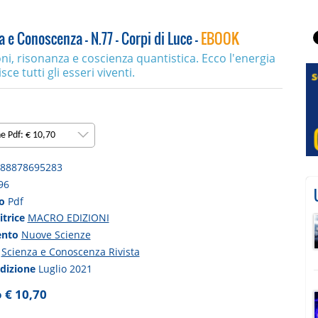
 e Conoscenza - N.77 - Corpi di Luce -
EBOOK
ni, risonanza e coscienza quantistica. Ecco l'energia
sce tutti gli esseri viventi.
ne Pdf: € 10,70
88878695283
96
to
Pdf
itrice
MACRO EDIZIONI
ento
Nuove Scienze
a
Scienza e Conoscenza Rivista
edizione
Luglio 2021
 € 10,70