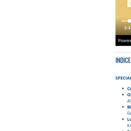
INDIC
SPECIA
C
O
Al
B
G
Lu
K