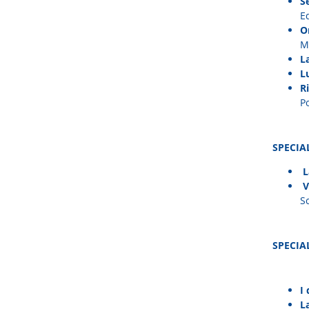
S
E
O
M
L
L
R
Po
SPECIA
L
V
S
SPECIAL
I
L