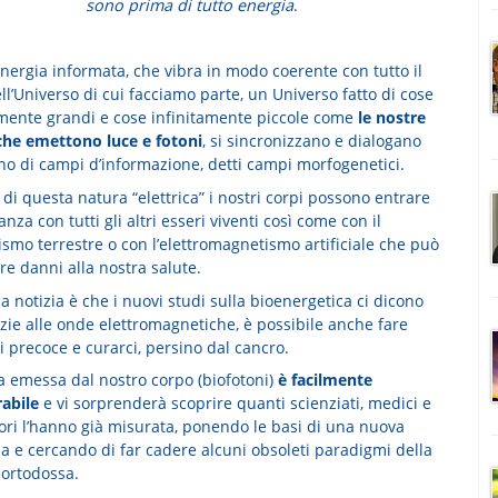
sono prima di tutto energia
.
nergia informata, che vibra in modo coerente con tutto il
ll’Universo di cui facciamo parte, un Universo fatto di cose
amente grandi e cose infinitamente piccole come
le nostre
 che emettono luce e fotoni
, si sincronizzano e dialogano
rno di campi d’informazione, detti campi morfogenetici.
di questa natura “elettrica” i nostri corpi possono entrare
anza con tutti gli altri esseri viventi così come con il
smo terrestre o con l’elettromagnetismo artificiale che può
re danni alla nostra salute.
 notizia è che i nuovi studi sulla bioenergetica ci dicono
zie alle onde elettromagnetiche, è possibile anche fare
 precoce e curarci, persino dal cancro.
ia emessa dal nostro corpo (biofotoni)
è facilmente
abile
e vi sorprenderà scoprire quanti scienziati, medici e
tori l’hanno già misurata, ponendo le basi di una nuova
a e cercando di far cadere alcuni obsoleti paradigmi della
 ortodossa.