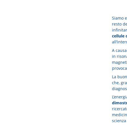
Siamo e
resto de
infinit
cellule
all’inte
A causa 
in rison
magneti
provoca
La buona
che, gra
diagnosi
L’energ
dimostr
ricerca
medicin
scienza