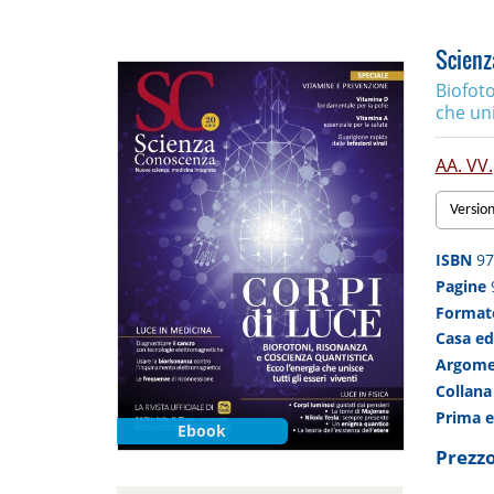
Scienza
Biofoto
che uni
AA. VV.
Versio
ISBN
97
Pagine
Forma
Casa ed
Argom
Collan
Prima 
Ebook
Prezzo