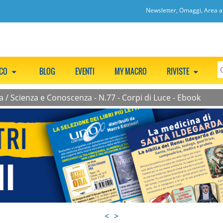
Newsletter, Omaggi, Area ac
CCO
BLOG
EVENTI
MY MACRO
RIVISTE
a
/
Scienza e Conoscenza - N.77 - Corpi di Luce - Ebook
<
>