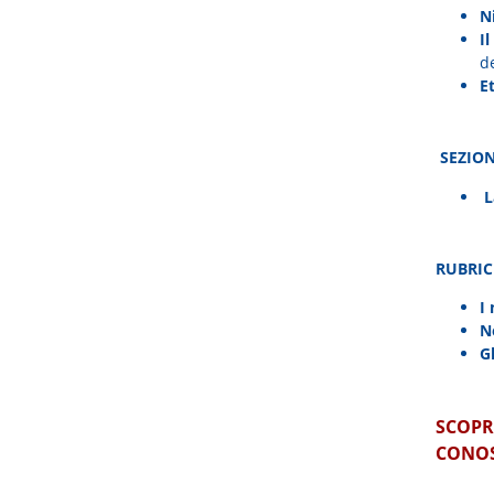
Ni
I
d
E
SEZION
L
RUBRICH
I 
Ne
Gl
SCOPRI
CONOS