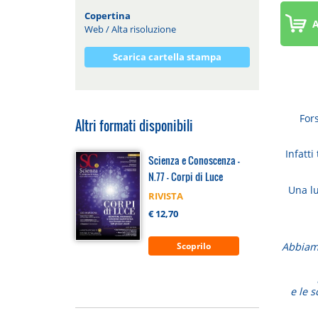
Copertina
A
Web
/
Alta risoluzione
Scarica cartella stampa
Fors
Altri formati disponibili
Infatti
Scienza e Conoscenza -
N.77 - Corpi di Luce
Una lu
RIVISTA
€ 12,70
Abbiamo
Scoprilo
e le s