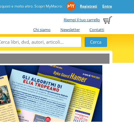
quisti e molto altro. Scopri MyMacro:
Registrati
Entra
Riempi il tuo carrello
Chi siamo
Newsletter
Contatti