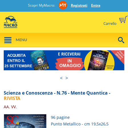
Scopri MyMacro:
Registrati
Entra
Carrello
MENU
<
>
Scienza e Conoscenza - N.76 - Mente Quantica -
RIVISTA
AA. VV.
96 pagine
Punto Metallico - cm 19,5x26,5