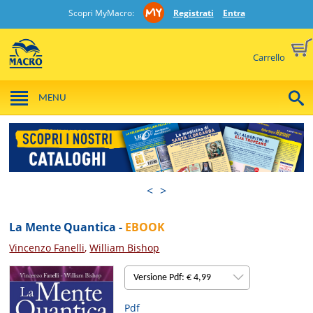
Scopri MyMacro:
Registrati
Entra
Carrello
MENU
<
>
La Mente Quantica -
EBOOK
Vincenzo Fanelli
,
William Bishop
Versione Pdf: € 4,99
Pdf