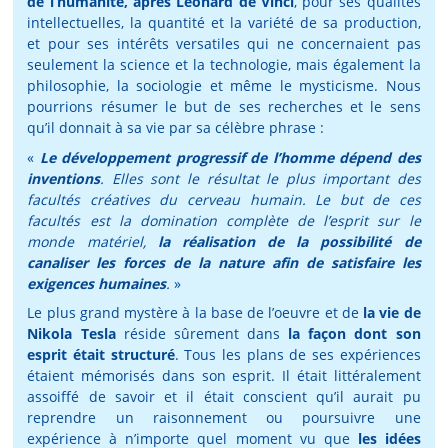
de l’humanité, après Léonard de Vinci
, pour ses qualités
intellectuelles, la quantité et la variété de sa production,
et pour ses intérêts versatiles qui ne concernaient pas
seulement la science et la technologie, mais également la
philosophie, la sociologie et même le mysticisme. Nous
pourrions résumer le but de ses recherches et le sens
qu’il donnait à sa vie par sa célèbre phrase :
«
Le développement progressif de l’homme dépend des
inventions
. Elles sont le résultat le plus important des
facultés créatives du cerveau humain. Le but de ces
facultés est la domination complète de l’esprit sur le
monde matériel,
la réalisation de la possibilité de
canaliser les forces de la nature afin de satisfaire les
exigences humaines
.
»
Le plus grand mystère à la base de l’oeuvre et de
la vie de
Nikola Tesla
réside sûrement dans
la façon dont son
esprit était structuré
. Tous les plans de ses expériences
étaient mémorisés dans son esprit. Il était littéralement
assoiffé de savoir et il était conscient qu’il aurait pu
reprendre un raisonnement ou poursuivre une
expérience à n’importe quel moment vu que
les idées