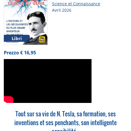
Science et Connaissance
Avril 2026
Libri
Prezzo € 16,95
Tout sur sa vie de N. Tesla, sa formation, ses
inventions et ses penchants, son intelligente