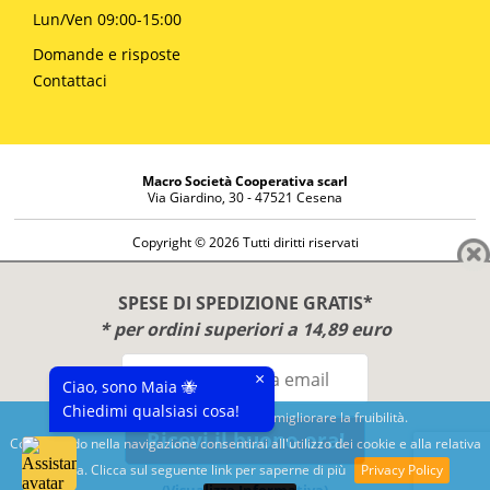
Lun/Ven 09:00-15:00
Domande e risposte
Contattaci
Macro Società Cooperativa scarl
Via Giardino, 30 - 47521 Cesena
Copyright © 2026 Tutti diritti riservati
Informazioni societarie
Diritto di reso
SPESE DI SPEDIZIONE GRATIS*
Disclaimer
* per ordini superiori a 14,89 euro
Privacy Policy
×
Ciao, sono Maia 🐝
Chiedimi qualsiasi cosa!
Questo sito utilizza cookies per migliorare la fruibilità.
Ricevi il buono ora!
Continuando nella navigazione consentirai all'utilizzo dei cookie e alla relativa
Benessere e conoscenza dal 1987
politica. Clicca sul seguente link per saperne di più
Privacy Policy
Sviluppato da
Nimaia