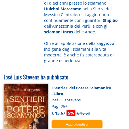
di dieci anni presso lo sciamano
Huichol Maracame
nella Sierra del
Messico Centrale, e si aggiornano
continuamente con i guaritori
Shipibo
dell'Amazzonia del Perù, e con gli
sciamani Incas
delle Ande.
Oltre all'applicazione della saggezza
indigena degli sciamani alla vita
moderna, è anche Psicoterapeuta di
grande esperienza.
José Luis Stevens ha pubblicato
I Sentieri del Potere Sciamanico
- Libro
José Luis Stevens
Pag. 256
€ 15,67
5%
€ 16,50
Approfondisci