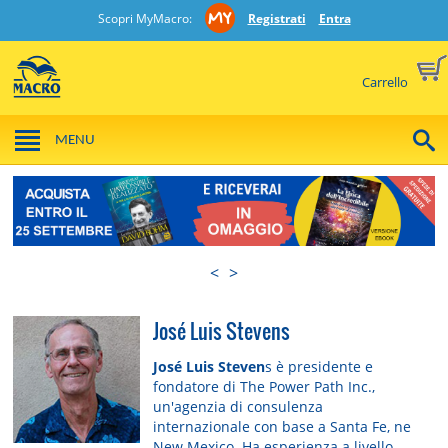
Scopri MyMacro:
Registrati
Entra
Carrello
MENU
<
>
José Luis Stevens
José Luis Steven
s è presidente e
fondatore di The Power Path Inc.,
un'agenzia di consulenza
internazionale con base a Santa Fe, ne
New Mexico. Ha esperienza a livello