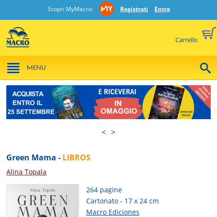
Scopri MyMacro:
Registrati
Entra
Carrello
MENU
<
>
Green Mama -
LIBROS
Alina Topala
264 pagine
Cartonato - 17 x 24 cm
Macro Ediciones