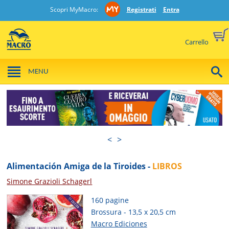
Scopri MyMacro:
Registrati
Entra
Carrello
MENU
<
>
Alimentación Amiga de la Tiroides -
LIBROS
Simone Grazioli Schagerl
160 pagine
Brossura - 13,5 x 20,5 cm
Macro Ediciones