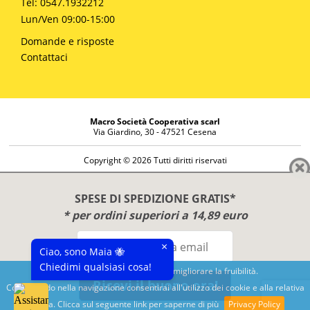
Tel: 0547.1932212
Lun/Ven 09:00-15:00
Domande e risposte
Contattaci
Macro Società Cooperativa scarl
Via Giardino, 30 - 47521 Cesena
Copyright © 2026 Tutti diritti riservati
Informazioni societarie
Diritto di reso
SPESE DI SPEDIZIONE GRATIS*
Disclaimer
* per ordini superiori a 14,89 euro
Privacy Policy
×
Ciao, sono Maia 🐝
Chiedimi qualsiasi cosa!
Questo sito utilizza cookies per migliorare la fruibilità.
Ricevi il buono ora!
Continuando nella navigazione consentirai all'utilizzo dei cookie e alla relativa
Benessere e conoscenza dal 1987
politica. Clicca sul seguente link per saperne di più
Privacy Policy
Sviluppato da
Nimaia