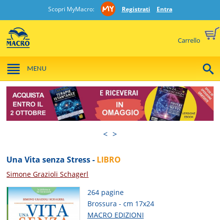
Scopri MyMacro:
Registrati
Entra
Carrello
MENU
<
>
Una Vita senza Stress -
LIBRO
Simone Grazioli Schagerl
264 pagine
Brossura - cm 17x24
MACRO EDIZIONI