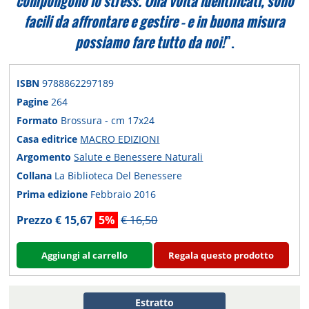
compongono lo stress. Una volta identificati, sono
facili da affrontare e gestire – e in buona misura
possiamo fare tutto da noi!
”.
ISBN
9788862297189
Pagine
264
Formato
Brossura - cm 17x24
Casa editrice
MACRO EDIZIONI
Argomento
Salute e Benessere Naturali
Collana
La Biblioteca Del Benessere
Prima edizione
Febbraio 2016
Prezzo € 15,67
5%
€ 16,50
Aggiungi al carrello
Regala questo prodotto
Estratto