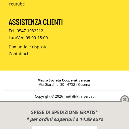
Youtube
ASSISTENZA CLIENTI
Tel: 0547.1932212
Lun/Ven 09:00-15:00
Domande e risposte
Contattaci
Macro Società Cooperativa scarl
Via Giardino, 30 - 47521 Cesena
Copyright © 2026 Tutti diritti riservati
Informazioni societarie
Diritto di reso
SPESE DI SPEDIZIONE GRATIS*
Disclaimer
* per ordini superiori a 14,89 euro
Privacy Policy