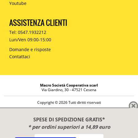
Youtube
ASSISTENZA CLIENTI
Tel: 0547.1932212
Lun/Ven 09:00-15:00
Domande e risposte
Contattaci
Macro Società Cooperativa scarl
Via Giardino, 30 - 47521 Cesena
Copyright © 2026 Tutti diritti riservati
Informazioni societarie
Diritto di reso
SPESE DI SPEDIZIONE GRATIS*
Disclaimer
* per ordini superiori a 14,89 euro
Privacy Policy