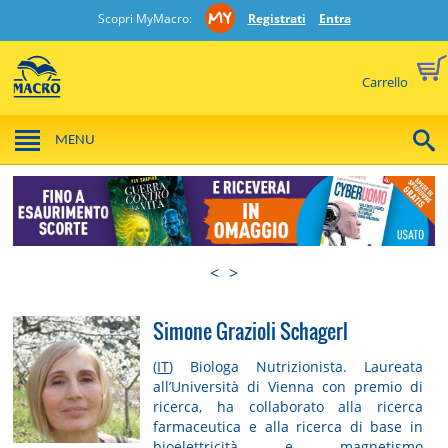
Scopri MyMacro:
Registrati
Entra
Carrello
MENU
<
>
Simone Grazioli Schagerl
(
IT
) Biologa Nutrizionista. Laureata
all’Università di Vienna con premio di
ricerca, ha collaborato alla ricerca
farmaceutica e alla ricerca di base in
bioelettricità e magnetismo