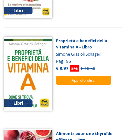
Libri
Proprietà e benefici della
Vitamina A - Libro
Simone Grazioli Schagerl
Pag. 96
€ 9,97
5%
€ 10,50
Approfondisci
Libri
Aliments pour une thyroïde
efficace - Livre