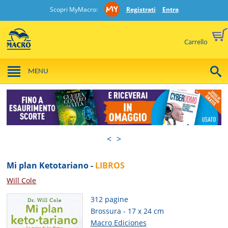
Scopri MyMacro:
Registrati
Entra
Carrello
MENU
<
>
Mi plan Ketotariano -
LIBROS
Will Cole
312 pagine
Brossura - 17 x 24 cm
Macro Ediciones