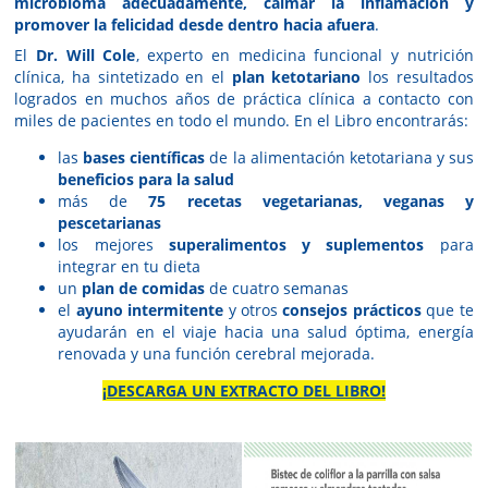
microbioma adecuadamente, calmar la inflamación y
promover la felicidad desde dentro hacia afuera
.
El
Dr. Will Cole
, experto en medicina funcional y nutrición
clínica, ha sintetizado en el
plan ketotariano
los resultados
logrados en muchos años de práctica clínica a contacto con
miles de pacientes en todo el mundo. En el Libro encontrarás:
las
bases científicas
de la alimentación ketotariana y sus
beneficios para la salud
más de
75 recetas vegetarianas, veganas y
pescetarianas
los mejores
superalimentos y suplementos
para
integrar en tu dieta
un
plan de comidas
de cuatro semanas
el
ayuno intermitente
y otros
consejos prácticos
que te
ayudarán en el viaje hacia una salud óptima, energía
renovada y una función cerebral mejorada.
¡DESCARGA UN EXTRACTO DEL LIBRO!