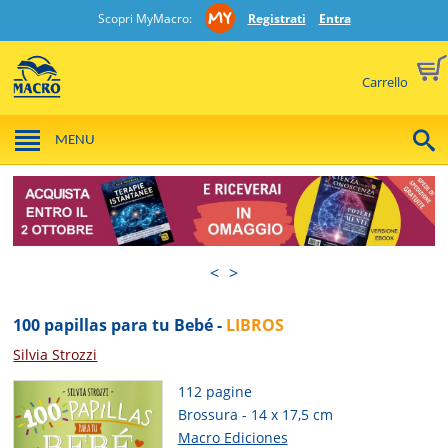
Scopri MyMacro:
Registrati
Entra
Carrello
MENU
<
>
100 papillas para tu Bebé -
LIBROS
Silvia Strozzi
112 pagine
Brossura - 14 x 17,5 cm
Macro Ediciones