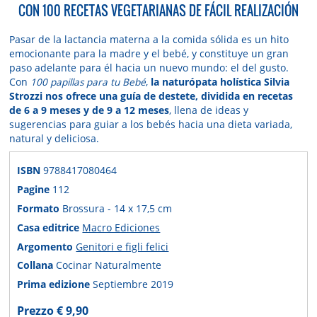
CON 100 RECETAS VEGETARIANAS DE FÁCIL REALIZACIÓN
Pasar de la lactancia materna a la comida sólida es un hito
emocionante para la madre y el bebé, y constituye un gran
paso adelante para él hacia un nuevo mundo: el del gusto.
Con
100 papillas para tu Bebé
,
la naturópata holística Silvia
Strozzi nos ofrece una guía de destete, dividida en recetas
de 6 a 9 meses y de 9 a 12 meses
, llena de ideas y
sugerencias para guiar a los bebés hacia una dieta variada,
natural y deliciosa.
ISBN
9788417080464
Pagine
112
Formato
Brossura - 14 x 17,5 cm
Casa editrice
Macro Ediciones
Argomento
Genitori e figli felici
Collana
Cocinar Naturalmente
Prima edizione
Septiembre 2019
Prezzo € 9,90