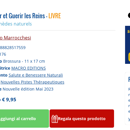
r et Guerir les Reins -
LIVRE
mèdes naturels
o Marrocchesi
88828517559
176
to
Brossura - 11 x 17 cm
itrice
MACRO EDITIONS
ento
Salute e Benessere Naturali
a
Nouvelles Pistes Thérapeutiques
ne
Nouvelle édition Mai 2023
n
 € 9,95
e
n
e
ggiungi al carrello
Regala questo prodotto
V