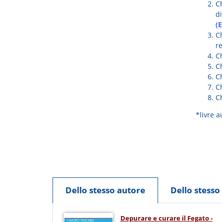
C
d
(
C
r
C
Ch
C
C
Ch
*livre 
Dello stesso autore
Dello stess
Depurare e curare il Fegato -