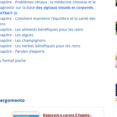
hapitre - Problèmes rénaux : la médecine chinoise et le
iagnostic sur la base
des signaux visuels et corporels
EXTRAIT 2)
hapitre - Comment maintenir l’équilibre et la santé des
eins
hapitre - Les aliments bénéfiques pour les reins
apitre - Les algues
hapitre - Les champignons
hapitre - Les herbes bénéfiques pour les reins
apitre - Paroles d’experts
au format poche
o argomento
Depurare e curare il Fegato -