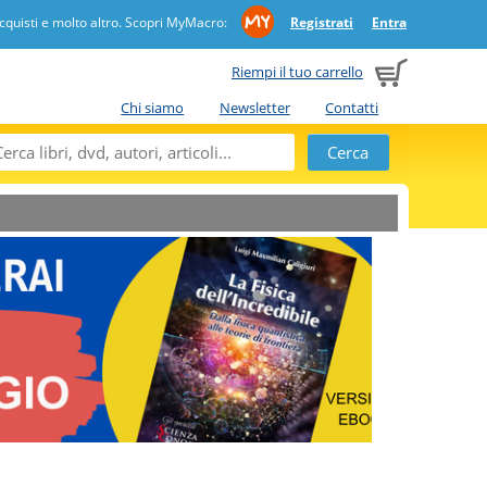
quisti e molto altro. Scopri MyMacro:
Registrati
Entra
Riempi il tuo carrello
Chi siamo
Newsletter
Contatti