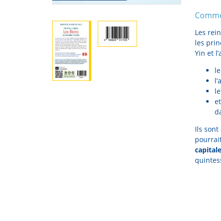
Commen
Les rei
les pri
Yin et l
le
l’
le
et
d
Ils son
pourrait
capital
quintes