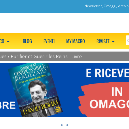
Newsletter, Omaggi, Area ac
CCO
BLOG
EVENTI
MY MACRO
RIVISTE
ues
/
Purifier et Guerir les Reins - Livre
<
>