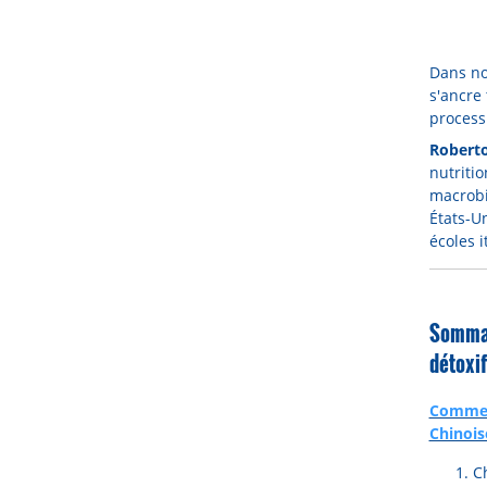
Dans not
s'ancre 
process
Roberto
nutritio
macrobi
États-Un
écoles i
Sommai
détoxif
Comment
Chinois
Ch