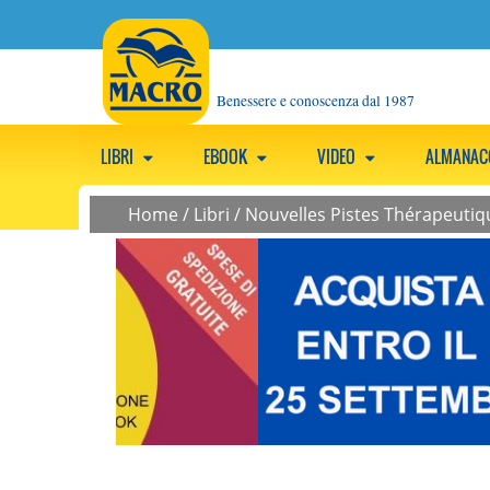
Benessere e conoscenza dal 1987
LIBRI
EBOOK
VIDEO
ALMANA
Home
/
Libri
/
Nouvelles Pistes Thérapeutiq