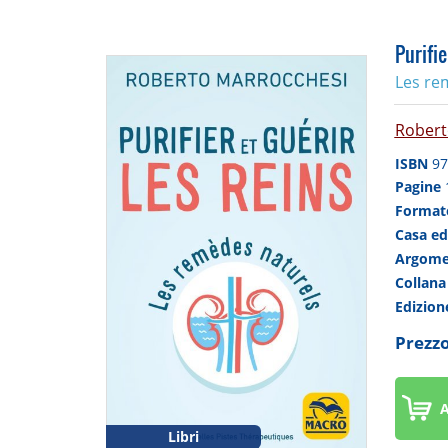
Purifie
Les re
Robert
ISBN
97
Pagine
Forma
Casa ed
Argom
Collan
Edizio
Prezzo
A
Libri