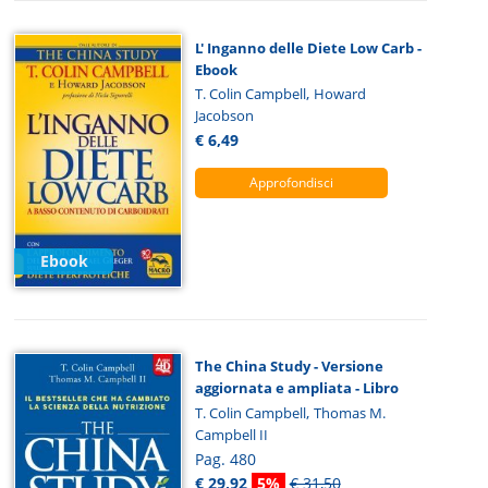
L' Inganno delle Diete Low Carb -
Ebook
,
T. Colin Campbell
Howard
Jacobson
€ 6,49
Approfondisci
Ebook
The China Study - Versione
aggiornata e ampliata - Libro
,
T. Colin Campbell
Thomas M.
Campbell II
Pag. 480
€ 29,92
5%
€ 31,50