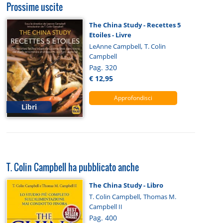
Prossime uscite
The China Study - Recettes 5
Etoiles - Livre
,
LeAnne Campbell
T. Colin
Campbell
Pag. 320
€ 12,95
Approfondisci
Libri
T. Colin Campbell ha pubblicato anche
The China Study - Libro
,
T. Colin Campbell
Thomas M.
Campbell II
Pag. 400