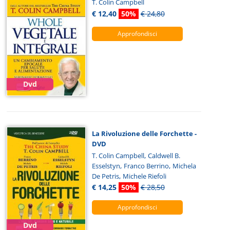
T. Colin Campbell
€ 12,40
50%
€ 24,80
Approfondisci
Dvd
La Rivoluzione delle Forchette -
DVD
,
T. Colin Campbell
Caldwell B.
,
,
Esselstyn
Franco Berrino
Michela
,
De Petris
Michele Riefoli
€ 14,25
50%
€ 28,50
Approfondisci
Dvd