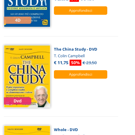
Approfondisci
4D
The China Study - DVD
T. Colin Campbell
€ 11,75
50%
€ 23,50
Approfondisci
Dvd
Whole - DVD