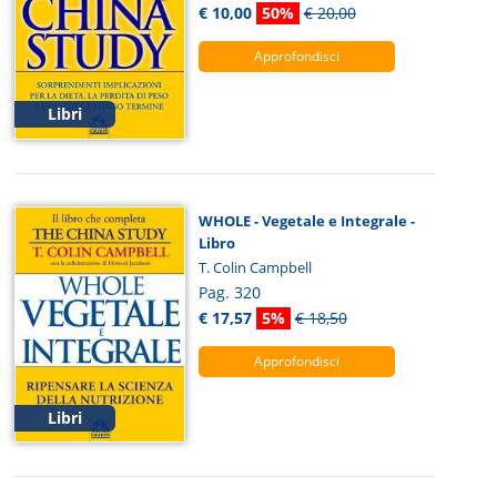
€ 10,00
50%
€ 20,00
Approfondisci
Libri
WHOLE - Vegetale e Integrale -
Libro
T. Colin Campbell
Pag. 320
€ 17,57
5%
€ 18,50
Approfondisci
Libri