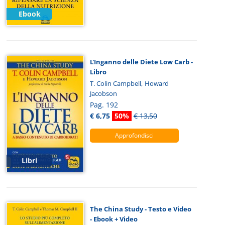
Ebook
L'Inganno delle Diete Low Carb -
Libro
,
T. Colin Campbell
Howard
Jacobson
Pag. 192
€ 6,75
50%
€ 13,50
Approfondisci
Libri
The China Study - Testo e Video
- Ebook + Video