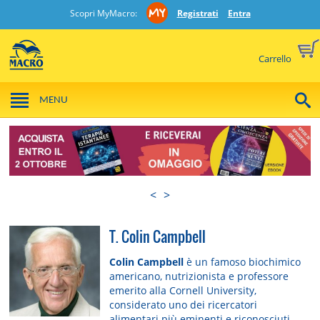
Scopri MyMacro:
Registrati
Entra
Carrello
MENU
<
>
T. Colin Campbell
Colin Campbell
è un famoso biochimico
americano, nutrizionista e professore
emerito alla Cornell University,
considerato uno dei ricercatori
alimentari più eminenti e riconosciuti