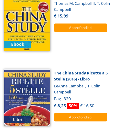
,
Thomas M. Campbell II
T. Colin
Campbell
€ 15,99
Approfondisci
Ebook
The China Study Ricette a 5
Stelle (2016) - Libro
,
LeAnne Campbell
T. Colin
Campbell
Pag. 320
€ 8,25
50%
€ 16,50
Approfondisci
Libri