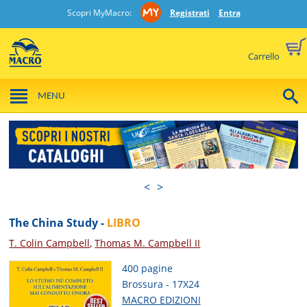
Scopri MyMacro:
Registrati
Entra
Carrello
MENU
<
>
The China Study -
LIBRO
T. Colin Campbell
,
Thomas M. Campbell II
400 pagine
Brossura - 17X24
MACRO EDIZIONI