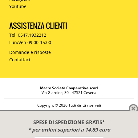
Youtube
ASSISTENZA CLIENTI
Tel: 0547.1932212
Lun/Ven 09:00-15:00
Domande e risposte
Contattaci
Macro Società Cooperativa scarl
Via Giardino, 30 - 47521 Cesena
Copyright © 2026 Tutti diritti riservati
Informazioni societarie
Diritto di reso
SPESE DI SPEDIZIONE GRATIS*
Disclaimer
* per ordini superiori a 14,89 euro
Privacy Policy