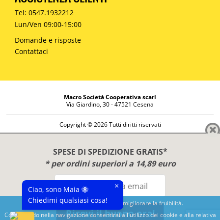
Tel: 0547.1932212
Lun/Ven 09:00-15:00
Domande e risposte
Contattaci
Macro Società Cooperativa scarl
Via Giardino, 30 - 47521 Cesena
Copyright © 2026 Tutti diritti riservati
Informazioni societarie
Diritto di reso
SPESE DI SPEDIZIONE GRATIS*
Disclaimer
* per ordini superiori a 14,89 euro
Privacy Policy
×
Ciao, sono Maia 🐝
Chiedimi qualsiasi cosa!
Questo sito utilizza cookies per migliorare la fruibilità.
Ricevi il buono ora!
Continuando nella navigazione consentirai all'utilizzo dei cookie e alla relativa
Benessere e conoscenza dal 1987