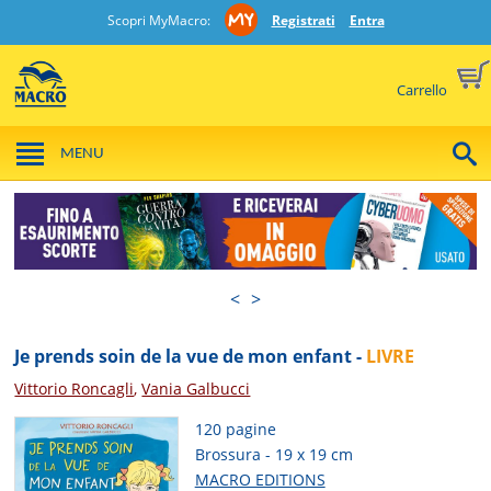
Scopri MyMacro:
Registrati
Entra
Carrello
MENU
<
>
Je prends soin de la vue de mon enfant -
LIVRE
Vittorio Roncagli
,
Vania Galbucci
120 pagine
Brossura - 19 x 19 cm
MACRO EDITIONS