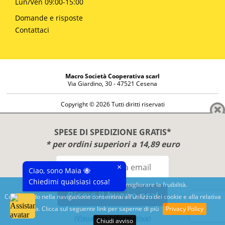
Lun/Ven 09:00-15:00
Domande e risposte
Contattaci
Macro Società Cooperativa scarl
Via Giardino, 30 - 47521 Cesena
Copyright © 2026 Tutti diritti riservati
Informazioni societarie
Diritto di reso
SPESE DI SPEDIZIONE GRATIS*
Disclaimer
* per ordini superiori a 14,89 euro
Privacy Policy
×
Ciao, sono Maia 🐝
Chiedimi qualsiasi cosa!
Questo sito utilizza cookies per migliorare la fruibilità.
Ricevi il buono ora!
Continuando nella navigazione consentirai all'utilizzo dei cookie e alla relativa
Benessere e conoscenza dal 1987
politica. Clicca sul seguente link per saperne di più
Privacy Policy
Sviluppato da
Nimaia
(Visualizza Informativa)
Chiudi avviso