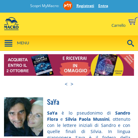
Scopri MyMacro:
Registrati
Entra
Carrello
MENU
<
>
SaYa
SaYa
è lo pseudonimo di
Sandro
Flora
e
Silvia Paola Mussini
, ottenuto
con le lettere iniziali di Sandro e con
quelle finali di Silvia. In lingua
giapponese Saya è il fodero della