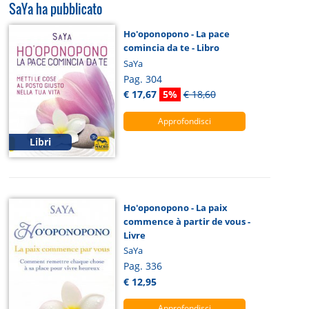
SaYa ha pubblicato
Ho'oponopono - La pace
comincia da te - Libro
SaYa
Pag. 304
€ 17,67
5%
€ 18,60
Approfondisci
Libri
Ho'oponopono - La paix
commence à partir de vous -
Livre
SaYa
Pag. 336
€ 12,95
Approfondisci