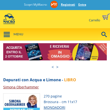
Scopri MyMacro:
Registrati
Entra
Carrello
MENU
<
>
Depurati con Acqua e Limone -
LIBRO
Simona Oberhammer
270 pagine
Brossura - cm 11x17
MONDADORI