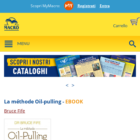
Scopri MyMacro:
Registrati
Entra
Carrello
MENU
<
>
La méthode Oil-pulling -
EBOOK
Bruce Fife