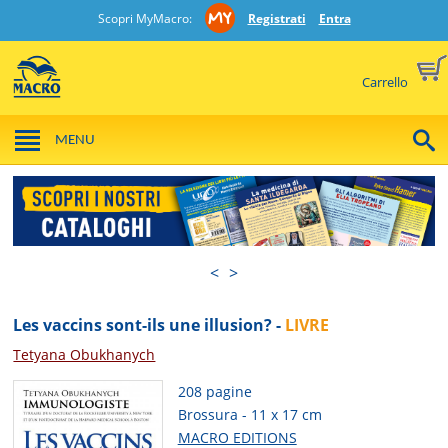
Scopri MyMacro:
Registrati
Entra
Carrello
MENU
<
>
Les vaccins sont-ils une illusion? -
LIVRE
Tetyana Obukhanych
208 pagine
Brossura - 11 x 17 cm
MACRO EDITIONS