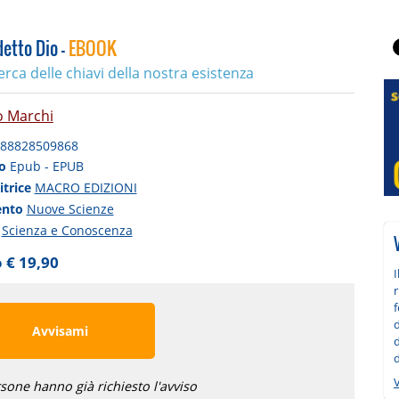
detto Dio -
EBOOK
cerca delle chiavi della nostra esistenza
o Marchi
88828509868
to
Epub - EPUB
itrice
MACRO EDIZIONI
ento
Nuove Scienze
a
Scienza e Conoscenza
 € 19,90
I
r
d
Avvisami
d
V
sone hanno già richiesto l'avviso