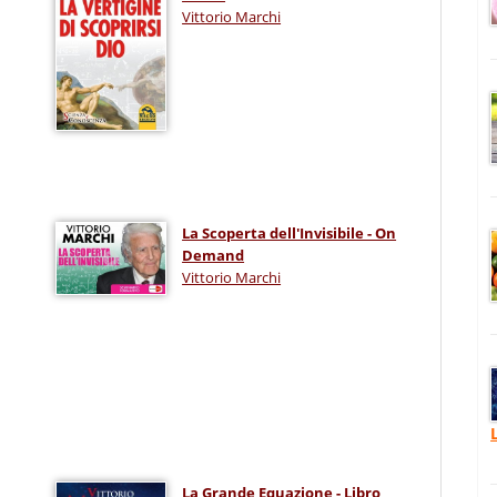
Vittorio Marchi
La Scoperta dell'Invisibile - On
Demand
Vittorio Marchi
n
La Grande Equazione - Libro