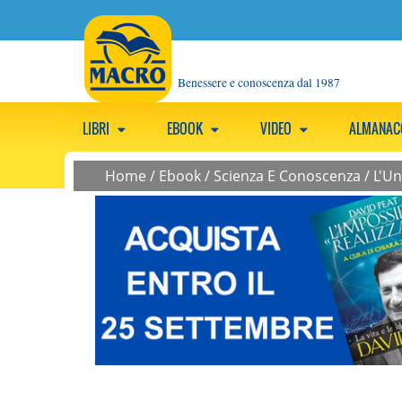
Benessere e conoscenza dal 1987
LIBRI
EBOOK
VIDEO
ALMANA
Home
/
Ebook
/
Scienza E Conoscenza
/
L'Un