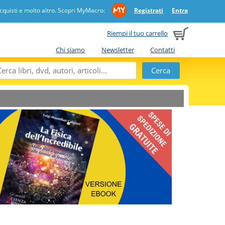
quisti e molto altro. Scopri MyMacro:
Registrati
Entra
Riempi il tuo carrello
Chi siamo
Newsletter
Contatti