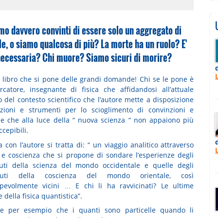
mo davvero convinti di essere solo un aggregato di
le, o siamo qualcosa di più? La morte ha un ruolo? E'
ecessaria? Chi muore? Siamo sicuri di morire?
 libro che si pone delle grandi domande! Chi se le pone è
rcatore, insegnante di fisica che affidandosi all’attuale
o del contesto scientifico che l’autore mette a disposizione
zioni e strumenti per lo scioglimento di convinzioni e
e che alla luce della “ nuova scienza “ non appaiono più
ccepibili.
a con l’autore si tratta di: “ un viaggio analitico attraverso
 e coscienza che si propone di sondare l’esperienze degli
uti della scienza del mondo occidentale e quelle degli
auti della coscienza del mondo orientale, così
pevolmente vicini … E chi li ha ravvicinati? Le ultime
 della fisica quantistica”.
te per esempio che i quanti sono particelle quando li