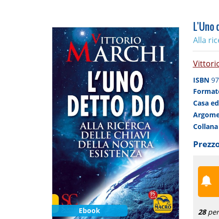
L'Uno 
Alla ri
Vittori
ISBN
97
Forma
Casa ed
Argom
Collan
Prezzo
Ebook
28
per