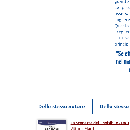
guardia
Le pro
osserva
cogliere
Questo 
sceglie
“ Tu se
principi
"Se ef
nel ma
Dello stesso autore
Dello stess
La Scoperta dell'Invisibile - DVD
Vittorio Marchi