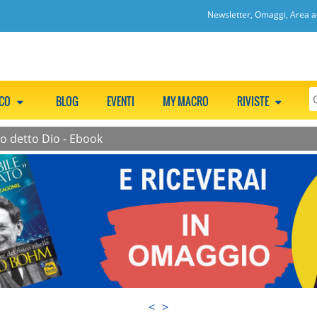
Newsletter, Omaggi, Area ac
CCO
BLOG
EVENTI
MY MACRO
RIVISTE
o detto Dio - Ebook
<
>