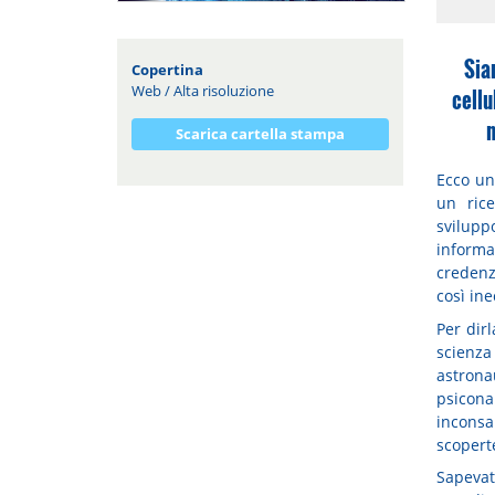
Sia
Copertina
Web
/
Alta risoluzione
cellu
n
Scarica cartella stampa
Ecco un
un rice
svilupp
informa
credenz
così ine
Per dirl
scienza
astrona
psicon
inconsa
scoperte
Sapeva