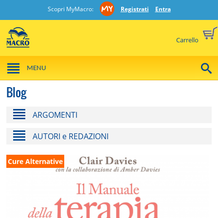
Scopri MyMacro:
Registrati
Entra
Carrello
MENU
Blog
ARGOMENTI
AUTORI e REDAZIONI
Cure Alternative