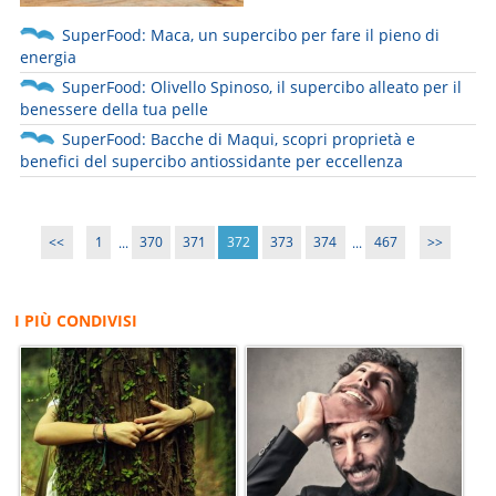
SuperFood: Maca, un supercibo per fare il pieno di
energia
SuperFood: Olivello Spinoso, il supercibo alleato per il
benessere della tua pelle
SuperFood: Bacche di Maqui, scopri proprietà e
benefici del supercibo antiossidante per eccellenza
<<
1
...
370
371
372
373
374
...
467
>>
I PIÙ CONDIVISI