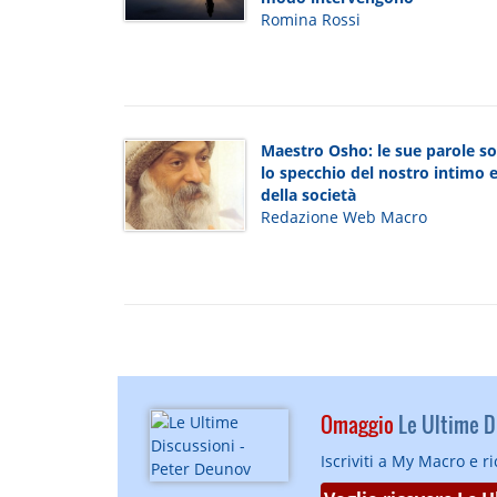
Romina Rossi
Maestro Osho: le sue parole s
lo specchio del nostro intimo 
della società
Redazione Web Macro
Omaggio
Le Ultime Di
Iscriviti a My Macro e r