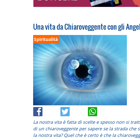
Una vita da Chiaroveggente con gli Ange
Spiritualità
La nostra vita è fatta di scelte e spesso non si tra
di un chiaroveggente per sapere se la strada che 
la nostra vita? Quel che è certo è che la chiaroveg