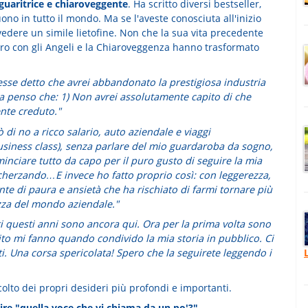
guaritrice e chiaroveggente
. Ha scritto diversi bestseller,
uono in tutto il mondo. Ma se l'aveste conosciuta all'inizio
evedere un simile lietofine. Non che la sua vita precedente
ntro con gli Angeli e la Chiaroveggenza hanno trasformato
se detto che avrei abbandonato la prestigiosa industria
ra penso che: 1) Non avrei assolutamente capito di che
nte creduto."
 di no a ricco salario, auto aziendale e viaggi
usiness class), senza parlare del mio guardaroba da sogno,
nciare tutto da capo per il puro gusto di seguire la mia
scherzando…E invece ho fatto proprio così: con leggerezza,
e di paura e ansietà che ha rischiato di farmi tornare più
rezza del mondo aziendale."
 questi anni sono ancora qui. Ora per la prima volta sono
ito mi fanno quando condivido la mia storia in pubblico. Ci
enti. Una corsa spericolata! Spero che la seguirete leggendo i
olto dei propri desideri più profondi e importanti.
ire "quella voce che vi chiama da un po'?"