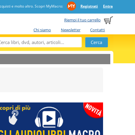
quisti e molto altro. Scopri MyMacro:
Registrati
Entra
Riempi il tuo carrello
Chi siamo
Newsletter
Contatti