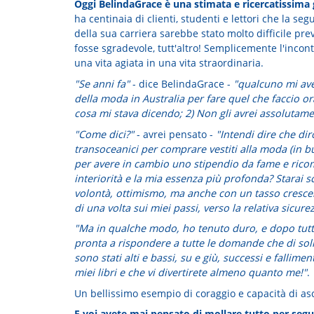
Oggi BelindaGrace è una stimata e ricercatissima 
ha centinaia di clienti, studenti e lettori che la seg
della sua carriera sarebbe stato molto difficile pr
fosse sgradevole, tutt'altro! Semplicemente l'inco
una vita agiata in una vita straordinaria.
"Se anni fa"
- dice BelindaGrace -
"qualcuno mi aves
della moda in Australia per fare quel che faccio o
cosa mi stava dicendo; 2) Non gli avrei assolutame
"Come dici?"
- avrei pensato -
"Intendi dire che dirò
transoceanici per comprare vestiti alla moda (in b
per avere in cambio uno stipendio da fame e ricomi
interiorità e la mia essenza più profonda? Starai 
volontà, ottimismo, ma anche con un tasso crescent
di una volta sui miei passi, verso la relativa sicu
"Ma in qualche modo, ho tenuto duro, e dopo tutti
pronta a rispondere a tutte le domande che di sol
sono stati alti e bassi, su e giù, successi e fallim
miei libri e che vi divertirete almeno quanto me!"
.
Un bellissimo esempio di coraggio e capacità di asc
E voi avete mai pensato di mollare tutto per segu