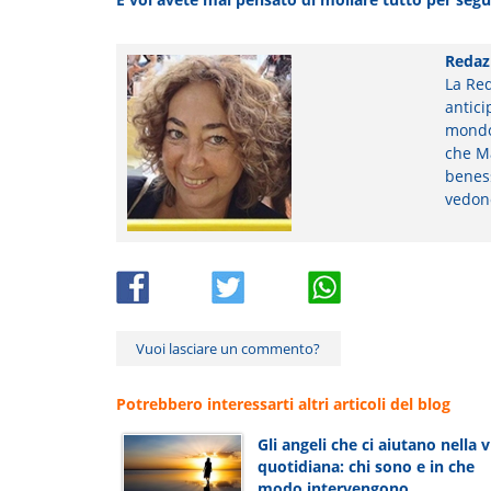
Redaz
La Red
antici
mondo 
che Ma
beness
vedon
Vuoi lasciare un commento?
Potrebbero interessarti altri articoli del blog
Gli angeli che ci aiutano nella v
quotidiana: chi sono e in che
modo intervengono