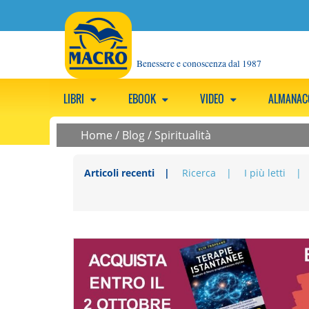
Benessere e conoscenza dal 1987
LIBRI
EBOOK
VIDEO
ALMANA
Home
/
Blog
/
Spiritualità
Articoli recenti
Ricerca
I più letti