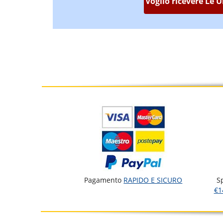
Voglio ricevere Le 
Pagamento
RAPIDO E SICURO
S
€1