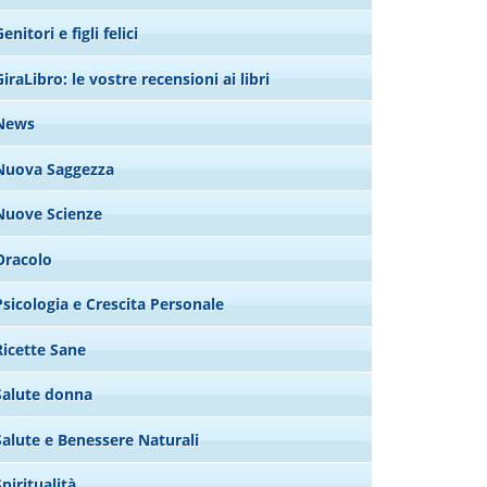
enitori e figli felici
GiraLibro: le vostre recensioni ai libri
News
Nuova Saggezza
Nuove Scienze
Oracolo
Psicologia e Crescita Personale
Ricette Sane
Salute donna
Salute e Benessere Naturali
Spiritualità