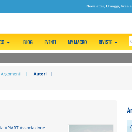
Newsletter, Omaggi, Area ac
CCO
BLOG
EVENTI
MY MACRO
RIVISTE
Argomenti
Autori
A
tta APIART Associazione