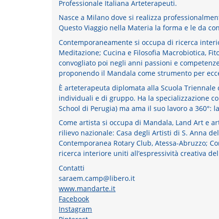
Professionale Italiana Arteterapeuti.
Nasce a Milano dove si realizza professionalment
Questo Viaggio nella Materia la forma e le da co
Contemporaneamente si occupa di ricerca inter
Meditazione; Cucina e Filosofia Macrobiotica, Fito
convogliato poi negli anni passioni e competenze n
proponendo il Mandala come strumento per ecce
È arteterapeuta diplomata alla Scuola Triennale d
individuali e di gruppo. Ha la specializzazione c
School di Perugia) ma ama il suo lavoro a 360°: la
Come artista si occupa di Mandala, Land Art e ar
rilievo nazionale: Casa degli Artisti di S. Anna de
Contemporanea Rotary Club, Atessa-Abruzzo; Co
ricerca interiore uniti all’espressività creativa de
Contatti
saraem.camp@libero.it
www.mandarte.it
Facebook
Instagram