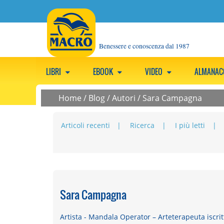
Benessere e conoscenza dal 1987
LIBRI
EBOOK
VIDEO
ALMANA
Home
/
Blog
/
Autori
/
Sara Campagna
Articoli recenti
Ricerca
I più letti
Sara Campagna
Artista - Mandala Operator – Arteterapeuta iscri