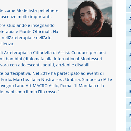
e come Modellista-pellettiere.
noscenze molto importanti.
iore studiando e insegnando
terapia e Piante Officinali. Ha
ell’Arteterapia e nell’Arte
llenza.
i Arteterapia La Cittadella di Assisi. Conduce percorsi
on i bambini (diplomata alla International Montessori
vora con adolescenti, adulti, anziani e disabili.
te partecipativa. Nel 2019 ha partecipato ad eventi di
l Furlo, Marche; Italia Nostra, sez. Umbria; Simposio d’Arte
nvegno Land Art MACRO Asilo, Roma. “Il Mandala e la
lle mani sono il mio Filo rosso.”