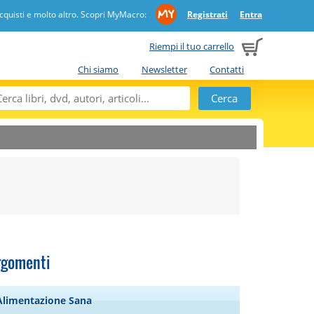
quisti e molto altro. Scopri MyMacro:
Registrati
Entra
Riempi il tuo carrello
Chi siamo
Newsletter
Contatti
rgomenti
Alimentazione Sana