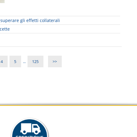
uperare gli effetti collaterali
cette
4
5
...
125
>>