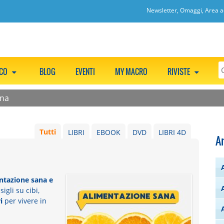
Newsletter, Omaggi, Area ac
CCO
BLOG
EVENTI
MY MACRO
RIVISTE
ana
Tutti
LIBRI
EBOOK
DVD
LIBRI 4D
A
ntazione sana e
igli su cibi,
i
per vivere in