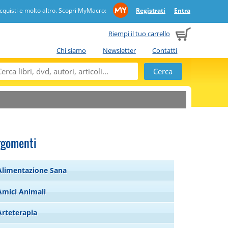
quisti e molto altro. Scopri MyMacro:
Registrati
Entra
Riempi il tuo carrello
Chi siamo
Newsletter
Contatti
rgomenti
Alimentazione Sana
Amici Animali
Arteterapia