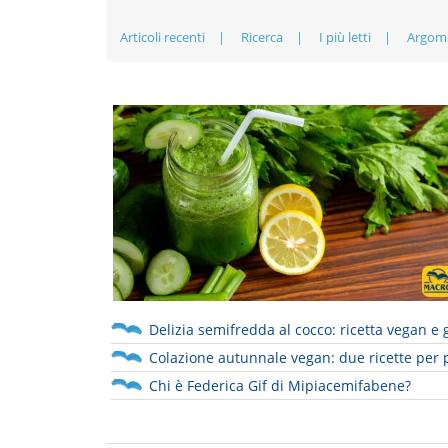
Articoli recenti
Ricerca
I più letti
Argom
Delizia semifredda al cocco: ricetta vegan e 
Colazione autunnale vegan: due ricette per 
Chi è Federica Gif di Mipiacemifabene?